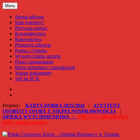
Przejdź
Menu
Polski Czerwony Krzyż – Oddział Rejonowy w Toruniu
do
treści
Strona główna
Kim jesteśmy?
Pierwsza pomoc
Krwiodawstwo
Ratownictwo
Promocja zdrowia
Pomoc i Opieka
Wypożyczalnia sprzętu
Prawo humanitarne
Biuro informacji i poszukiwań
Ważne dokumenty
100 lat PCK
Facebook
Instagram
Projekty:
KARTA DOBRA 2025/2026
|
ASYSTENT
OSOBISTY OSOBY Z NIEPEŁNOSPRAWNOŚCIĄ
|
OPIEKA WYTCHNIENIOWA
|
POCZTA OBIADOWA
2026 - nabór otwarty