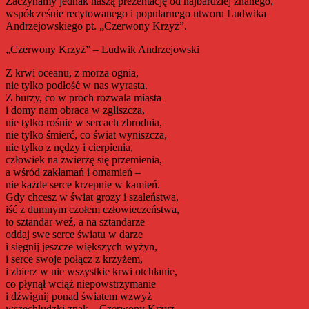
Zaczynamy jednak naszą prezentację od najbardziej znanego,
współcześnie recytowanego i popularnego utworu Ludwika
Andrzejowskiego pt. „Czerwony Krzyż”.
„Czerwony Krzyż” – Ludwik Andrzejowski
Z krwi oceanu, z morza ognia,
nie tylko podłość w nas wyrasta.
Z burzy, co w proch rozwala miasta
i domy nam obraca w zgliszcza,
nie tylko rośnie w sercach zbrodnia,
nie tylko śmierć, co świat wyniszcza,
nie tylko z nędzy i cierpienia,
człowiek na zwierzę się przemienia,
a wśród zakłamań i omamień –
nie każde serce krzepnie w kamień.
Gdy chcesz w świat grozy i szaleństwa,
iść z dumnym czołem człowieczeństwa,
to sztandar weź, a na sztandarze
oddaj swe serce światu w darze
i sięgnij jeszcze większych wyżyn,
i serce swoje połącz z krzyżem,
i zbierz w nie wszystkie krwi otchłanie,
co płynął wciąż niepowstrzymanie
i dźwignij ponad światem wzwyż
wszechludzki znak – Czerwony Krzyż.