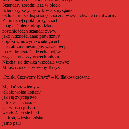
Sztandary zbrodni leżą w błocie,
Sztandary zwycięstw krwią zbryzgane,
ozdobią muzealną ścianę, spoczną w swej chwale i martwocie.
Z mrocznej epoki grozy, strachu
i nagłej śmierci niespodzianej
zostanie jeden sztandar żywy,
jako ludzkości znak prawdziwy,
dopóki w nowym świata gmachu
nie zabrzmi pieśni głos szczęśliwej.
Lecz nim szatańskie echa bojów
zagasną w ciszy wszechpokoju,
Niechaj sie dźwiga wszędzie wzwyż
Miłości znak- Czerwony Krzyż.
„Polski Czerwony Krzyż” – K. Iłłakowiczówna
My, którzy wiemy –
jak się wojna kończy
jak się zwycięstwo
lub klęska sposobi
jak wiosna polska
we zbożach się bieli
i jak się wioska polska
jasno pali!