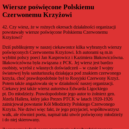
Wiersze poświęcone Polskiemu
Czerwonemu Krzyżowi
42. Czy wiesz, że w rożnych okresach działalności organizacji
powstawały wiersze poświęcone Polskiemu Czerwonemu
Krzyżowi?
Dziś publikujemy w naszej ciekawostce kilka wybranych wierszy
poświęconych Czerwonemu Krzyżowi. Ich autorami są m.in
wybitni polscy poeci Jan Kasprowicz i Kazimiera Iłłakowiczówna.
Iłłakowiczówna była związana z PCK. Jej wiersz jest bardzo
osobisty, wyrósł z własnych doświadczeń – w czasie I wojny
światowej była sanitariuszką działająca pod znakiem czerwonego
krzyża, choć prawdopodobnie był to Rosyjski Czerwony Krzyż.
Potem także angażowała się w działalność naszej organizacji.
Ciekawy jest także wiersz autorstwa Edwarda Ligockiego
pt. Do młodzieży. Prawdopodobnie jego autor to żołnierz gen.
Józefa Hallera, który jako Prezes PTCK w latach 1920-1926
zainicjował powstanie Kół Młodzieży Polskiego Czerwonego
Krzyża. Nie dziwi więc fakt, że jego przyjaciel, współtowarzysz
walk, ale również poeta, napisał taki utwór poświęcony młodzieży
i do niej skierowany.