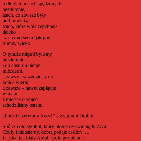
o długich nocach spędzonych
bezdomnie,
łzach, co zawsze były
pod powieką,
łzach, które wola zepchnęła
daleko
aż na dno serca, jak pod
trumny wieko.
O tym,że mięsni byliśmy
niezłomnie
i do absurdu nieraz
miłosierni,
a zawsze, wszędzie aż do
końca wierni,
a zawsze – nawet zaplątani
w matni
z miejsca cierpień
schodziliśmy ostatni
„Polski Czerwony Krzyż” – Zygmunt Drabik
Spójrz i oto symbol, który płonie czerwienią Krzyża
Czuły i miłosierny, dobrą podaje ci dłoń …..
Klęska, jak biały Anioł, czoło promienne