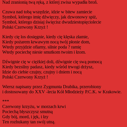
Nad zranionią twą ręką, z której zwisa wypadła broń.
Czuwa nad tobą wszędzie, idzie w bitew zamiecie
Symbol, którego imię dźwięczy, jak dzwonowy spiż,
Symbol, którego dzisiaj święcisz dwudziestopięciolecie
Polski Czerwony Krzyż !
Kiedy cię los dosięgnie, kiedy cię klęska złamie,
Kiedy pożarem krwawym nocą twój płonie dom,
Wtedy przyjdzie ofiarny, silnie poda ? ramię
Wtedy pociechę niesie smutkom twoim i łzom.
Dźwignie cię w ciężkiej doli, dźwignie cię swą pomocą
Kiedy bezsilny padasz, kiedy wśród trwogi drżysz,
Idzie do ciebie czujny, czujny i dniem i nocą
Polski Czerwony Krzyż !
Wiersz napisany przez Zygmunta Drabika, przerobiony
i dostosowany do XXV -lecia Kół Młodzieży P.C.K. w Krakowie.
***
Czerwony krzyżu, w morzach krwi
Pociechą błyszczysz smutną
Gdy bój, mord, i jęk, i łzy
Ten rozhukany tan swój utną.