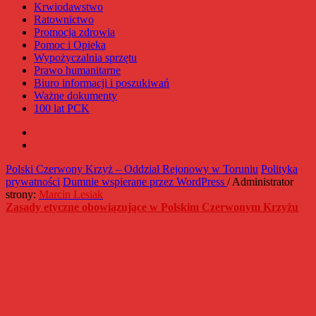
Krwiodawstwo
Ratownictwo
Promocja zdrowia
Pomoc i Opieka
Wypożyczalnia sprzętu
Prawo humanitarne
Biuro informacji i poszukiwań
Ważne dokumenty
100 lat PCK
Facebook
Instagram
Polski Czerwony Krzyż – Oddział Rejonowy w Toruniu
Polityka
prywatności
Dumnie wspierane przez WordPress
/ Administrator
strony:
Marcin Lesiak
Zasady etyczne obowiązujące w Polskim Czerwonym Krzyżu