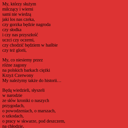
My, którzy służym
milczący i wierni
sami nie wiedzą
jaki los nas czeka,
czy gorzka będzie nagroda
czy słodka
i czy nas przyszłość
uczci czy oczerni,
czy chodzić będziem w hańbie
czy też glorii,
My, co niesiemy przez
różne zagony
na polskich barkach ciężki
Krzyż Czerwony
My należymy także do historii…
Będą wiedzieli, słyszeli
w narodzie
ze słów kroniki o naszych
przygodach,
o powodzeniach, o marszach,
o szkodach,
o pracy w skwarze, pod deszczem,
na chłodzie,