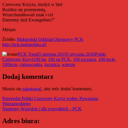
Czerwony Krzyżu, kiedyż w biel
Roztlisz się promienistą,
Wszechumiłowań znak i cel
Daremny dziś Ewangelisto?”
Miriam
Źródło:
Małopolski Oddział Okręgowy PCK
http://pck.malopolska.pl/
Autor
Data
Kategorie
PCK Toruń
5 sierpnia 2019
5 stycznia 2020
Polski
Tagi
publikacji
Czerwony Krzyż
100 lat
,
100 lat PCK
,
100 rocznica
,
100-lecie
,
100lecie
,
ciekawostka
,
rocznica
,
wiersze
Dodaj komentarz
Musisz się
zalogować
, aby móc dodać komentarz.
Nawigacja
Poprzedni
Poprzedni
Polski Czerwony Krzyż wobec Powstania
wpis:
Warszawskiego
wpisu
Następny
Następny
Wszędzie i dla wszystkich – PCK
wpis:
Adres biura: