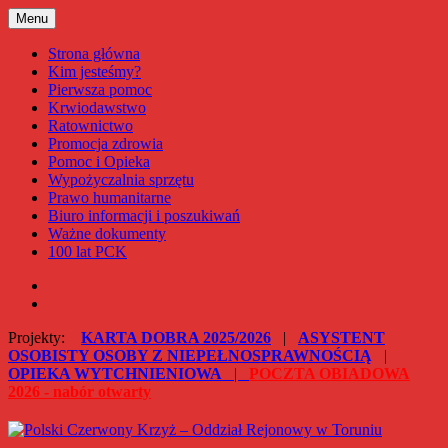
Przejdź
Menu
Polski Czerwony Krzyż – Oddział Rejonowy w Toruniu
do
treści
Strona główna
Kim jesteśmy?
Pierwsza pomoc
Krwiodawstwo
Ratownictwo
Promocja zdrowia
Pomoc i Opieka
Wypożyczalnia sprzętu
Prawo humanitarne
Biuro informacji i poszukiwań
Ważne dokumenty
100 lat PCK
Facebook
Instagram
Projekty:
KARTA DOBRA 2025/2026
|
ASYSTENT
OSOBISTY OSOBY Z NIEPEŁNOSPRAWNOŚCIĄ
|
OPIEKA WYTCHNIENIOWA
|
POCZTA OBIADOWA
2026 - nabór otwarty