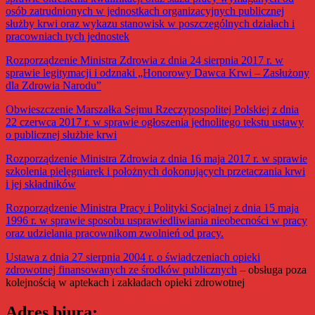
osób zatrudnionych w jednostkach organizacyjnych publicznej
służby krwi oraz wykazu stanowisk w poszczególnych działach i
pracowniach tych jednostek
Rozporządzenie Ministra Zdrowia z dnia 24 sierpnia 2017 r. w
sprawie legitymacji i odznaki „Honorowy Dawca Krwi – Zasłużony
dla Zdrowia Narodu”
Obwieszczenie Marszałka Sejmu Rzeczypospolitej Polskiej z dnia
22 czerwca 2017 r. w sprawie ogłoszenia jednolitego tekstu ustawy
o publicznej służbie krwi
Rozporządzenie Ministra Zdrowia z dnia 16 maja 2017 r. w sprawie
szkolenia pielęgniarek i położnych dokonujących przetaczania krwi
i jej składników
Rozporządzenie Ministra Pracy i Polityki Socjalnej z dnia 15 maja
1996 r. w sprawie sposobu usprawiedliwiania nieobecności w pracy
oraz udzielania pracownikom zwolnień od pracy.
Ustawa z dnia 27 sierpnia 2004 r. o świadczeniach opieki
zdrowotnej finansowanych ze środków publicznych
– obsługa poza
kolejnością w aptekach i zakładach opieki zdrowotnej
Adres biura: