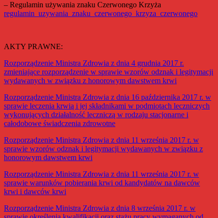
– Regulamin używania znaku Czerwonego Krzyża
regulamin_uzywania_znaku_czerwonego_krzyza_czerwonego
AKTY PRAWNE:
Rozporządzenie Ministra Zdrowia z dnia 4 grudnia 2017 r.
zmieniające rozporządzenie w sprawie wzorów odznak i legitymacji
wydawanych w związku z honorowym dawstwem krwi
Rozporządzenie Ministra Zdrowia z dnia 16 października 2017 r. w
sprawie leczenia krwią i jej składnikami w podmiotach leczniczych
wykonujących działalność leczniczą w rodzaju stacjonarne i
całodobowe świadczenia zdrowotne
Rozporządzenie Ministra Zdrowia z dnia 11 września 2017 r. w
sprawie wzorów odznak i legitymacji wydawanych w związku z
honorowym dawstwem krwi
Rozporządzenie Ministra Zdrowia z dnia 11 września 2017 r. w
sprawie warunków pobierania krwi od kandydatów na dawców
krwi i dawców krwi
Rozporządzenie Ministra Zdrowia z dnia 8 września 2017 r. w
sprawie określenia kwalifikacji oraz stażu pracy wymaganych od