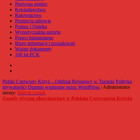
Pierwsza pomoc
Krwiodawstwo
Ratownictwo
Promocja zdrowia
Pomoc i Opieka
Wypożyczalnia sprzętu
Prawo humanitarne
Biuro informacji i poszukiwań
Ważne dokumenty
100 lat PCK
Facebook
Instagram
Polski Czerwony Krzyż – Oddział Rejonowy w Toruniu
Polityka
prywatności
Dumnie wspierane przez WordPress
/ Administrator
strony:
Marcin Lesiak
Zasady etyczne obowiązujące w Polskim Czerwonym Krzyżu