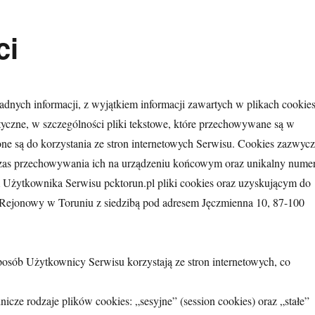
ci
adnych informacji, z wyjątkiem informacji zawartych w plikach cookies
atyczne, w szczególności pliki tekstowe, które przechowywane są w
 są do korzystania ze stron internetowych Serwisu. Cookies zazwycz
 czas przechowywania ich na urządzeniu końcowym oraz unikalny numer
żytkownika Serwisu pcktorun.pl pliki cookies oraz uzyskującym do
ł Rejonowy w Toruniu z siedzibą pod adresem Jęczmienna 10, 87-100
sposób Użytkownicy Serwisu korzystają ze stron internetowych, co
cze rodzaje plików cookies: „sesyjne” (session cookies) oraz „stałe”