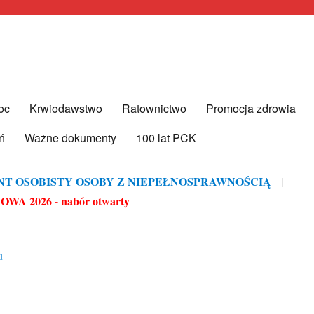
ddział Rejonowy w Toruniu
oc
Krwiodawstwo
Ratownictwo
Promocja zdrowia
ń
Ważne dokumenty
100 lat PCK
NT OSOBISTY OSOBY Z NIEPEŁNOSPRAWNOŚCIĄ
|
A 2026 - nabór otwarty