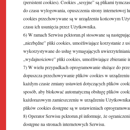
(persistent cookies). Cookies „sesyjne” są plikami ty
do czasu wylogowania, opuszczenia strony internetowej lu
cookies przechowywane są w urządzeniu końcowym Użytk
czasu ich usunięcia przez Użytkownika.
6) W ramach Serwisu pcktorun.pl stosowane są następując
„niezbędne” pliki cookies, umożliwiające korzystanie z u
wykorzystywane do usług wymagających uwierzytelniani
„wydajnościowe” pliki cookies, umożliwiające zbieranie in
7) W wielu przypadkach oprogramowanie służące do przegl
dopuszcza przechowywanie plików cookies w urządzen
każdym czasie zmiany ustawień dotyczących plików cooki
sposób, aby blokować automatyczną obsługę plików cookie
każdorazowym zamieszczeniu w urządzeniu Użytkownika S
plików cookies dostępne są w ustawieniach oprogramowani
8) Operator Serwisu pcktorun.pl informuje, że ogranicze
dostępne na stronach internetowych Serwisu.