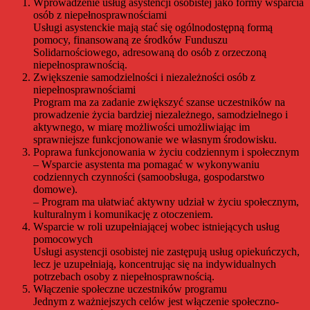
Wprowadzenie usług asystencji osobistej jako formy wsparcia
osób z niepełnosprawnościami
Usługi asystenckie mają stać się ogólnodostępną formą
pomocy, finansowaną ze środków Funduszu
Solidarnościowego, adresowaną do osób z orzeczoną
niepełnosprawnością.
Zwiększenie samodzielności i niezależności osób z
niepełnosprawnościami
Program ma za zadanie zwiększyć szanse uczestników na
prowadzenie życia bardziej niezależnego, samodzielnego i
aktywnego, w miarę możliwości umożliwiając im
sprawniejsze funkcjonowanie we własnym środowisku.
Poprawa funkcjonowania w życiu codziennym i społecznym
– Wsparcie asystenta ma pomagać w wykonywaniu
codziennych czynności (samoobsługa, gospodarstwo
domowe).
– Program ma ułatwiać aktywny udział w życiu społecznym,
kulturalnym i komunikację z otoczeniem.
Wsparcie w roli uzupełniającej wobec istniejących usług
pomocowych
Usługi asystencji osobistej nie zastępują usług opiekuńczych,
lecz je uzupełniają, koncentrując się na indywidualnych
potrzebach osoby z niepełnosprawnością.
Włączenie społeczne uczestników programu
Jednym z ważniejszych celów jest włączenie społeczno-