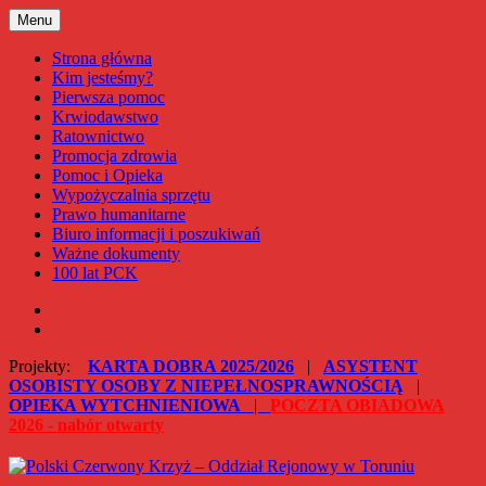
Przejdź
Menu
Polski Czerwony Krzyż – Oddział Rejonowy w Toruniu
do
treści
Strona główna
Kim jesteśmy?
Pierwsza pomoc
Krwiodawstwo
Ratownictwo
Promocja zdrowia
Pomoc i Opieka
Wypożyczalnia sprzętu
Prawo humanitarne
Biuro informacji i poszukiwań
Ważne dokumenty
100 lat PCK
Facebook
Instagram
Projekty:
KARTA DOBRA 2025/2026
|
ASYSTENT
OSOBISTY OSOBY Z NIEPEŁNOSPRAWNOŚCIĄ
|
OPIEKA WYTCHNIENIOWA
|
POCZTA OBIADOWA
2026 - nabór otwarty