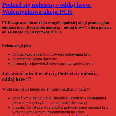
w
Podziel się miłością – oddaj krew.
Toruniu
Walentynkowa akcja PCK
realizatorem
programu
„Asystent
PCK zaprasza do udziału w ogólnopolskiej akcji promocyjno-
osobisty
edukacyjnej „Podziel się miłością – oddaj krew”, która potrwa
osoby
od 14 lutego do 14 czerwca 2026 r.
z
niepełnosprawnością”
dla
Celem akcji jest:
Jednostek
Samorządu
popularyzacja idei honorowego oddawania krwi,
Terytorialnego
poszerzenie grona dawców,
–
promocja odpowiedzialnych postaw społecznych.
edycja
2026
Jak wziąć udział w akcji „Podziel się miłością –
oddaj krew”?
W okresie od 14 lutego do 14 czerwca 2026 r. należy:
oddać krew pełną lub jej składniki (kobiety – co najmniej
jeden raz, mężczyźni – co najmniej dwa razy)
przesłać do 19 czerwca 2026 r. potwierdzenie oddania krwi
wraz z wymaganymi dokumentami na adres: