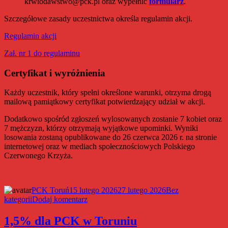
krwiodawstwo@pck.pl oraz wypełnić
formularz
.
Szczegółowe zasady uczestnictwa określa regulamin akcji.
Regulamin akcji
Zał. nr 1 do regulaminu
Certyfikat i wyróżnienia
Każdy uczestnik, który spełni określone warunki, otrzyma drogą
mailową pamiątkowy certyfikat potwierdzający udział w akcji.
Dodatkowo spośród zgłoszeń wylosowanych zostanie 7 kobiet oraz
7 mężczyzn, którzy otrzymają wyjątkowe upominki. Wyniki
losowania zostaną opublikowane do 26 czerwca 2026 r. na stronie
internetowej oraz w mediach społecznościowych Polskiego
Czerwonego Krzyża.
Autor
Data
Kategorie
PCK Toruń
15 lutego 2026
27 lutego 2026
Bez
publikacji
do
kategorii
Dodaj komentarz
Podziel
się
1,5% dla PCK w Toruniu
miłością