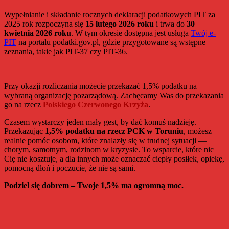
–
Wypełnianie i składanie rocznych deklaracji podatkowych PIT za
oddaj
2025 rok rozpoczyna się
15 lutego 2026 roku
i trwa do
30
krew.
kwietnia 2026 roku
. W tym okresie dostępna jest usługa
Twój e-
Walentynkowa
PIT
na portalu podatki.gov.pl, gdzie przygotowane są wstępne
akcja
zeznania, takie jak PIT-37 czy PIT-36.
PCK
Przy okazji rozliczania możecie przekazać 1,5% podatku na
wybraną organizację pozarządową. Zachęcamy Was do przekazania
go na rzecz
Polskiego Czerwonego Krzyża
.
Czasem wystarczy jeden mały gest, by dać komuś nadzieję.
Przekazując
1,5% podatku na rzecz PCK w Toruniu
, możesz
realnie pomóc osobom, które znalazły się w trudnej sytuacji —
chorym, samotnym, rodzinom w kryzysie. To wsparcie, które nic
Cię nie kosztuje, a dla innych może oznaczać ciepły posiłek, opiekę,
pomocną dłoń i poczucie, że nie są sami.
Podziel się dobrem – Twoje 1,5% ma ogromną moc.