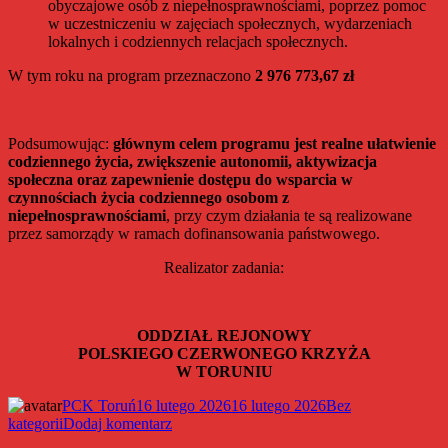
obyczajowe osób z niepełnosprawnościami, poprzez pomoc
w uczestniczeniu w zajęciach społecznych, wydarzeniach
lokalnych i codziennych relacjach społecznych.
W tym roku na program przeznaczono
2 976 773,67 zł
Podsumowując:
głównym celem programu jest realne ułatwienie
codziennego życia, zwiększenie autonomii, aktywizacja
społeczna oraz zapewnienie dostępu do wsparcia w
czynnościach życia codziennego osobom z
niepełnosprawnościami
, przy czym działania te są realizowane
przez samorządy w ramach dofinansowania państwowego.
Realizator zadania:
ODDZIAŁ REJONOWY
POLSKIEGO CZERWONEGO KRZYŻA
W TORUNIU
Autor
Data
Kategorie
PCK Toruń
16 lutego 2026
16 lutego 2026
Bez
publikacji
do
kategorii
Dodaj komentarz
PCK