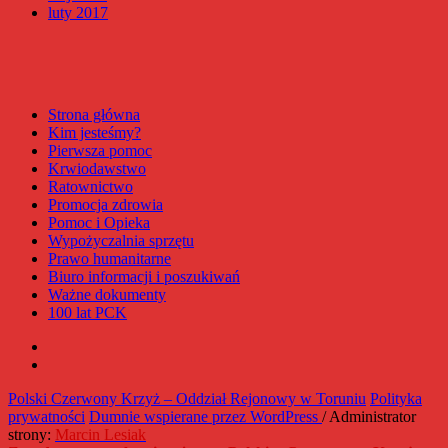
luty 2017
Strona główna
Kim jesteśmy?
Pierwsza pomoc
Krwiodawstwo
Ratownictwo
Promocja zdrowia
Pomoc i Opieka
Wypożyczalnia sprzętu
Prawo humanitarne
Biuro informacji i poszukiwań
Ważne dokumenty
100 lat PCK
Facebook
Instagram
Polski Czerwony Krzyż – Oddział Rejonowy w Toruniu
Polityka
prywatności
Dumnie wspierane przez WordPress
/ Administrator
strony:
Marcin Lesiak