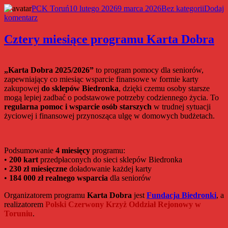
Autor
Data
Kategorie
PCK Toruń
10 lutego 2026
9 marca 2026
Bez kategorii
Dodaj
do
publikacji
komentarz
1,5%
dla
Cztery miesiące programu Karta Dobra
PCK
w
Toruniu
„Karta Dobra 2025/2026”
to program pomocy dla seniorów,
zapewniający co miesiąc wsparcie finansowe w formie karty
zakupowej
do sklepów Biedronka
, dzięki czemu osoby starsze
mogą lepiej zadbać o podstawowe potrzeby codziennego życia. To
regularna pomoc i wsparcie osób starszych
w trudnej sytuacji
życiowej i finansowej przynosząca ulgę w domowych budżetach.
Podsumowanie
4 miesięcy
programu:
•
200 kart
przedpłaconych do sieci sklepów Biedronka
•
230 zł miesięczne
doładowanie każdej karty
•
184 000 zł realnego wsparcia
dla seniorów
Organizatorem programu
Karta Dobra
jest
Fundacja Biedronki
, a
realizatorem
Polski Czerwony Krzyż Oddział Rejonowy w
Toruniu
.