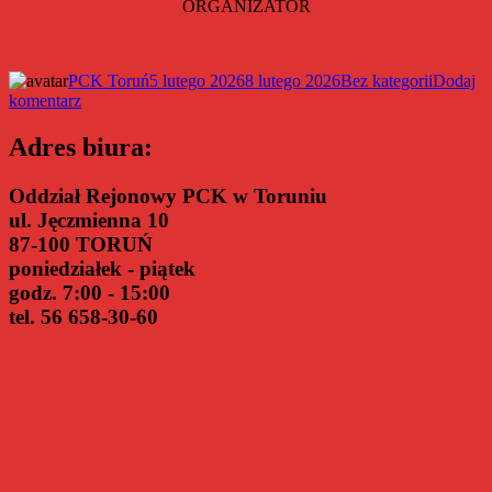
ORGANIZATOR
Autor
Data
Kategorie
PCK Toruń
5 lutego 2026
8 lutego 2026
Bez kategorii
Dodaj
do
publikacji
komentarz
Cztery
miesiące
Adres biura:
programu
Karta
Oddział Rejonowy PCK w Toruniu
Dobra
ul. Jęczmienna 10
87-100 TORUŃ
poniedziałek - piątek
godz. 7:00 - 15:00
tel. 56 658-30-60