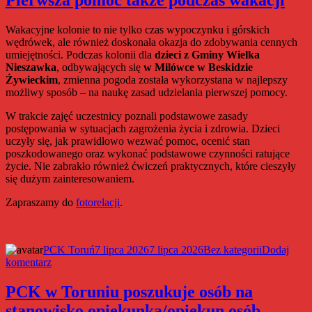
Pierwsza pomoc także podczas wakacji
–
wsparcie
Wakacyjne kolonie to nie tylko czas wypoczynku i górskich
dla
wędrówek, ale również doskonała okazja do zdobywania cennych
seniorów
umiejętności. Podczas kolonii dla
dzieci z Gminy Wielka
w
Nieszawka
, odbywających się
w Milówce w Beskidzie
formie
Żywieckim
, zmienna pogoda została wykorzystana w najlepszy
ciepłego
możliwy sposób – na naukę zasad udzielania pierwszej pomocy.
posiłku
W trakcie zajęć uczestnicy poznali podstawowe zasady
postępowania w sytuacjach zagrożenia życia i zdrowia. Dzieci
uczyły się, jak prawidłowo wezwać pomoc, ocenić stan
poszkodowanego oraz wykonać podstawowe czynności ratujące
życie. Nie zabrakło również ćwiczeń praktycznych, które cieszyły
się dużym zainteresowaniem.
Zapraszamy do
fotorelacji
.
Autor
Data
Kategorie
PCK Toruń
7 lipca 2026
7 lipca 2026
Bez kategorii
Dodaj
do
publikacji
komentarz
Pierwsza
pomoc
PCK w Toruniu poszukuje osób na
także
stanowisko opiekunka/opiekun osób
podczas