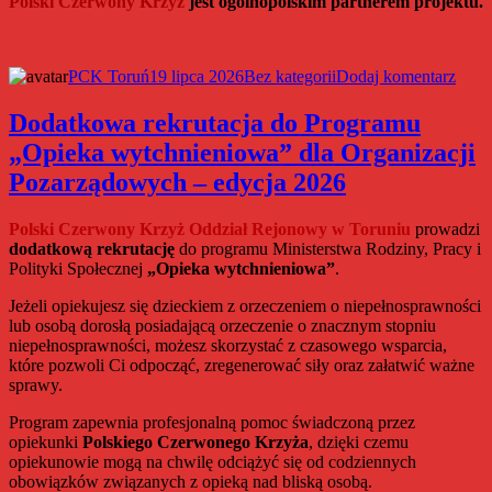
Polski Czerwony Krzyż
jest ogólnopolskim partnerem projektu.
Autor
Data
Kategorie
do
PCK Toruń
19 lipca 2026
Bez kategorii
Dodaj komentarz
publikacji
Hono
Daw
Dodatkowa rekrutacja do Programu
Krwi
„Opieka wytchnieniowa” dla Organizacji
oddal
hołd
Pozarządowych – edycja 2026
boha
Pows
Polski Czerwony Krzyż Oddział Rejonowy w Toruniu
prowadzi
Wars
dodatkową rekrutację
do programu Ministerstwa Rodziny, Pracy i
Polityki Społecznej
„Opieka wytchnieniowa”
.
Jeżeli opiekujesz się dzieckiem z orzeczeniem o niepełnosprawności
lub osobą dorosłą posiadającą orzeczenie o znacznym stopniu
niepełnosprawności, możesz skorzystać z czasowego wsparcia,
które pozwoli Ci odpocząć, zregenerować siły oraz załatwić ważne
sprawy.
Program zapewnia profesjonalną pomoc świadczoną przez
opiekunki
Polskiego Czerwonego Krzyża
, dzięki czemu
opiekunowie mogą na chwilę odciążyć się od codziennych
obowiązków związanych z opieką nad bliską osobą.