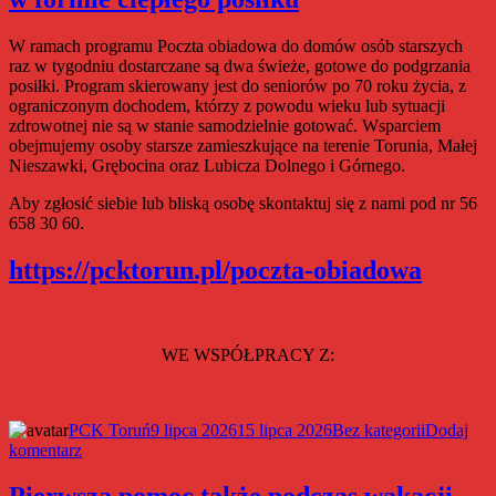
w
Toruniu
ze
W ramach programu Poczta obiadowa do domów osób starszych
wsparciem
raz w tygodniu dostarczane są dwa świeże, gotowe do podgrzania
Urzędu
posiłki. Program skierowany jest do seniorów po 70 roku życia, z
Marszałkowskiego
ograniczonym dochodem, którzy z powodu wieku lub sytuacji
zdrowotnej nie są w stanie samodzielnie gotować. Wsparciem
obejmujemy osoby starsze zamieszkujące na terenie Torunia, Małej
Nieszawki, Grębocina oraz Lubicza Dolnego i Górnego.
Aby zgłosić siebie lub bliską osobę skontaktuj się z nami pod nr 56
658 30 60.
https://pcktorun.pl/poczta-obiadowa
WE WSPÓŁPRACY Z:
Autor
Data
Kategorie
PCK Toruń
9 lipca 2026
15 lipca 2026
Bez kategorii
Dodaj
do
publikacji
komentarz
Poczta
obiadowa