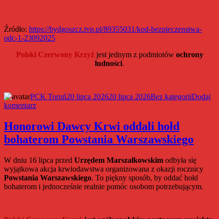
Źródło:
https://bydgoszcz.tvp.pl/89355031/kod-bezpieczenstwa-
odc-1-23092025
Polski Czerwony Krzyż
jest jednym z podmiotów
ochrony
ludności
.
Autor
Data
Kategorie
PCK Toruń
20 lipca 2026
20 lipca 2026
Bez kategorii
Dodaj
do
publikacji
komentarz
Ćwiczenia
systemu
Honorowi Dawcy Krwi oddali hołd
alarmowania
bohaterom Powstania Warszawskiego
i
ostrzegania
ludności
W dniu 16 lipca przed
Urzędem Marszałkowskim
odbyła się
z
wyjątkowa akcja krwiodawstwa organizowana z okazji rocznicy
wykorzystaniem
Powstania Warszawskiego
. To piękny sposób, by oddać hołd
syren
bohaterom i jednocześnie realnie pomóc osobom potrzebującym.
alarmowych