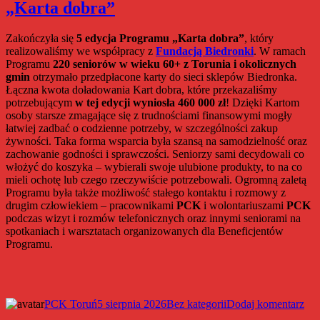
„Karta dobra”
Zakończyła się
5 edycja Programu „Karta dobra”
, który
realizowaliśmy we współpracy z
Fundacją Biedronki
. W ramach
Programu
220 seniorów w wieku 60+ z Torunia i okolicznych
gmin
otrzymało przedpłacone karty do sieci sklepów Biedronka.
Łączna kwota doładowania Kart dobra, które przekazaliśmy
potrzebującym
w tej edycji wyniosła 460 000 zł
! Dzięki Kartom
osoby starsze zmagające się z trudnościami finansowymi mogły
łatwiej zadbać o codzienne potrzeby, w szczególności zakup
żywności. Taka forma wsparcia była szansą na samodzielność oraz
zachowanie godności i sprawczości. Seniorzy sami decydowali co
włożyć do koszyka – wybierali swoje ulubione produkty, to na co
mieli ochotę lub czego rzeczywiście potrzebowali. Ogromną zaletą
Programu była także możliwość stałego kontaktu i rozmowy z
drugim człowiekiem – pracownikami
PCK
i wolontariuszami
PCK
podczas wizyt i rozmów telefonicznych oraz innymi seniorami na
spotkaniach i warsztatach organizowanych dla Beneficjentów
Programu.
Autor
Data
Kategorie
do
PCK Toruń
5 sierpnia 2026
Bez kategorii
Dodaj komentarz
publikacji
Zak