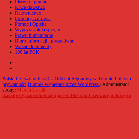
Pierwsza pomoc
Krwiodawstwo
Ratownictwo
Promocja zdrowia
Pomoc i Opieka
Wypożyczalnia sprzętu
Prawo humanitarne
Biuro informacji i poszukiwań
Ważne dokumenty
100 lat PCK
Facebook
Instagram
Polski Czerwony Krzyż – Oddział Rejonowy w Toruniu
Polityka
prywatności
Dumnie wspierane przez WordPress
/ Administrator
strony:
Marcin Lesiak
Zasady etyczne obowiązujące w Polskim Czerwonym Krzyżu