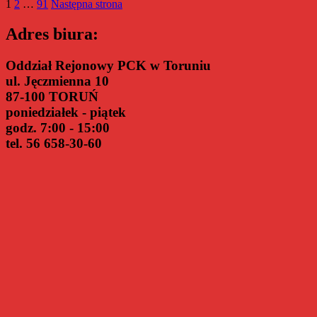
Stronicowanie
Strona
Strona
Strona
PCK
1
2
…
91
Następna strona
w
wpisów
Toruniu
Adres biura:
poszukuje
osób
Oddział Rejonowy PCK w Toruniu
na
ul. Jęczmienna 10
stanowisko
opiekunka/opiekun
87-100 TORUŃ
osób
poniedziałek - piątek
starszych
godz. 7:00 - 15:00
tel. 56 658-30-60