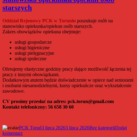
wakacji
starszych
Oddział Rejonowy PCK w Toruniu
poszukuje osób na
stanowisko opiekunka/opiekun osób starszych.
Zakres obowiązków opiekuna obejmuje:
usługi gospodarcze
usługi higieniczne
usługi pielęgnacyjne
usługi społeczne
Oferujemy elastyczne godziny pracy dające możliwość łączenia tej
pracy z innymi obowiązkami.
Dodatkowym atutem będzie doświadczenie w opiece nad seniorami
i osobami niesamodzielnymi, kursy opiekuńcze oraz wykształcenie
zawodowe.
CV prosimy przesłać na adres: pck.torun@gmail.com
Kontakt telefoniczny: 56 658 30 60
Autor
Data
Kategorie
PCK Toruń
3 lipca 2026
3 lipca 2026
Bez kategorii
Dodaj
do
publikacji
komentarz