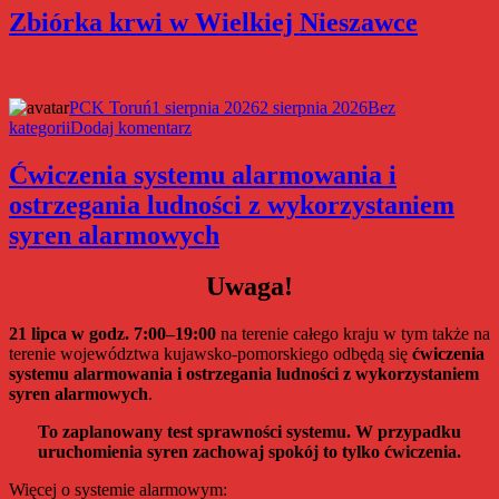
się
Zbiórka krwi w Wielkiej Nieszawce
5
edy
Pr
„Ka
Autor
Data
Kategorie
PCK Toruń
1 sierpnia 2026
2 sierpnia 2026
Bez
dob
publikacji
do
kategorii
Dodaj komentarz
Zbiórka
krwi
Ćwiczenia systemu alarmowania i
w
ostrzegania ludności z wykorzystaniem
Wielkiej
Nieszawce
syren alarmowych
Uwaga!
21 lipca w godz. 7:00–19:00
na terenie całego kraju w tym także na
terenie województwa kujawsko-pomorskiego odbędą się
ćwiczenia
systemu alarmowania i ostrzegania ludności z wykorzystaniem
syren alarmowych
.
To zaplanowany test sprawności systemu. W przypadku
uruchomienia syren zachowaj spokój to tylko ćwiczenia.
Więcej o systemie alarmowym: