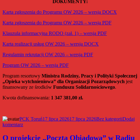
DOKUMENTY:
Karta zgłoszenia do Programu OW 2026 – wersja DOCX
Karta zgłoszenia do Programu OW 2026 – wersja PDF
Klauzula informacyjna RODO (zał. 1) – wersja PDF
Karta realizacji usług OW 2026 – wersja DOCX
Regulamin rekrutacji OW 2026 – wersja PDF
Program OW 2026 – wersja PDF
Program resortowy
Ministra Rodziny, Pracy i Polityki Społecznej
„Opieka wytchnieniowa” dla Organizacji Pozarządowych
jest
finansowany ze środków
Funduszu Solidarnościowego
.
Kwota dofinansowania:
1 347 381,00 zł.
Autor
Data
Kategorie
PCK Toruń
17 lipca 2026
17 lipca 2026
Bez kategorii
Dodaj
do
publikacji
komentarz
Dodatkowa
rekrutacja
O projekcie „Poczta Obiadowa” w Radiu