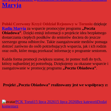
do
Maryja
Programu
„Opieka
wytchnieniowa”
dla
Organizacji
Polski Czerwony Krzyż Oddział Rejonowy w Toruniu
dziękuje
Pozarządowych
Radiu Maryja
za wsparcie promocyjne programu
„Poczta
–
Obiadowa”
. Dzięki emisji informacji o projekcie idea bezpłatnego
edycja
dostarczania ciepłych posiłków do seniorów dociera do jeszcze
2026
szerszego grona odbiorców. Takie zaangażowanie mediów pomaga
dotrzeć zarówno do osób potrzebujących wsparcia, jak i ich rodzin
oraz osób, które mogą przekazać informację o programie seniorom.
Każda forma promocji zwiększa szansę, że pomoc trafi do tych,
którzy najbardziej jej potrzebują. Dziękujemy za okazane wsparcie i
zaangażowanie w promocję programu
„Poczta Obiadowa”
.
Projekt „Poczta Obiadowa” realizowany jest we współpracy z:
Autor
Data
Kategorie
PCK Toruń
15 lipca 2026
15 lipca 2026
Bez kategorii
Dodaj
do
publikacji
komentarz
O