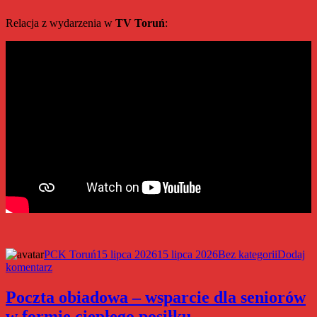
Relacja z wydarzenia w
TV Toruń
:
Autor
Data
Kategorie
PCK Toruń
15 lipca 2026
15 lipca 2026
Bez kategorii
Dodaj
do
publikacji
komentarz
Polski
Czerwony
Poczta obiadowa – wsparcie dla seniorów
Krzyż
w formie ciepłego posiłku