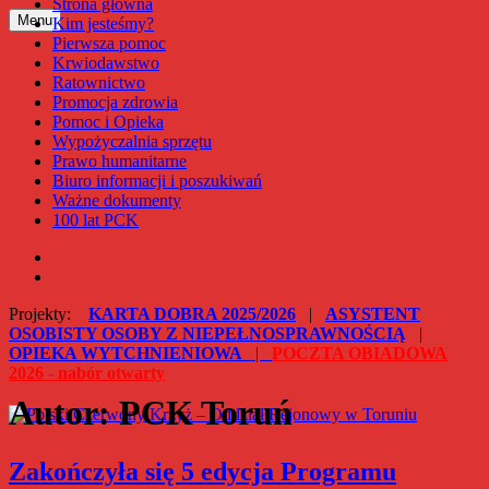
Strona główna
Przejdź
Menu
Kim jesteśmy?
Polski Czerwony Krzyż – Oddział Rejonowy w Toruniu
do
Pierwsza pomoc
treści
Krwiodawstwo
Ratownictwo
Promocja zdrowia
Pomoc i Opieka
Wypożyczalnia sprzętu
Prawo humanitarne
Biuro informacji i poszukiwań
Ważne dokumenty
100 lat PCK
Facebook
Instagram
Projekty:
KARTA DOBRA 2025/2026
|
ASYSTENT
OSOBISTY OSOBY Z NIEPEŁNOSPRAWNOŚCIĄ
|
OPIEKA WYTCHNIENIOWA
|
POCZTA OBIADOWA
2026 - nabór otwarty
Autor:
PCK Toruń
Zakończyła się 5 edycja Programu