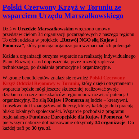
projekcie
Polski Czerwony Krzyż w Toruniu ze
„Poczta
wsparciem Urzędu Marszałkowskiego
Obiadowa”
w
Radiu
Dziś w
Urzędzie Marszałkowskim
wręczono umowy
Maryja
przedstawicielom 34 organizacji pozarządowych z naszego regionu.
To efekt udziału w projekcie
„Rozwój NGO siłą Kujaw i
Pomorza”
, który pomaga organizacjom wzmacniać ich potencjał.
Każda z organizacji otrzyma wsparcie na realizację Indywidualnego
Planu Rozwoju – od doposażenia, przez rozwój zaplecza
technicznego, po działania promocyjne i organizacyjne.
W gronie beneficjentów znalazł się również
Polski Czerwony
Krzyż Oddział Rejonowy w Toruniu
, który dzięki otrzymanemu
wsparciu będzie mógł jeszcze skuteczniej realizować swoje
działania na rzecz mieszkańców regionu oraz rozwijać potencjał
organizacyjny. Bo siłą
Kujaw i Pomorza
są ludzie – kreatywni,
konsekwentni i zaangażowani liderzy, którzy każdego dnia pracują
blisko lokalnych społeczności. Wsparcie pochodzi z programu
regionalnego
Fundusze Europejskie dla Kujaw i Pomorza
. W
pierwszym naborze dofinansowanie otrzymały
34 organizacje
. Do
każdej trafi po
30 tys. zł
.