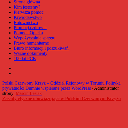
Strona główna
Kim jesteśmy?
Pierwsza pomoc
Krwiodawstwo
Ratownictwo
Promocja zdrowia
Pomoc i Opieka
Wypożyczalnia sprzętu
Prawo humanitarne
Biuro informacji i poszukiwań
Ważne dokumenty
100 lat PCK
Facebook
Instagram
Polski Czerwony Krzyż – Oddział Rejonowy w Toruniu
Polityka
prywatności
Dumnie wspierane przez WordPress
/ Administrator
strony:
Marcin Lesiak
Zasady etyczne obowiązujące w Polskim Czerwonym Krzyżu