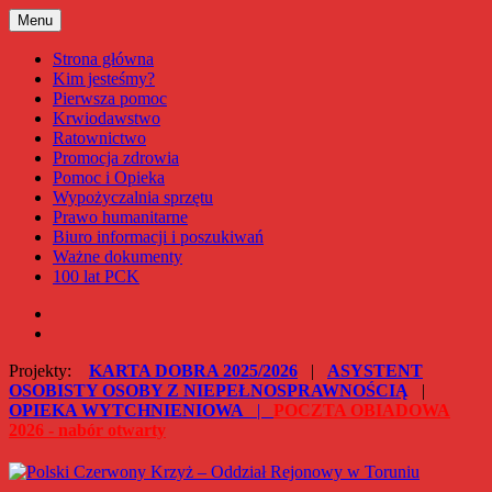
Przejdź
Menu
Polski Czerwony Krzyż – Oddział Rejonowy w Toruniu
do
treści
Strona główna
Kim jesteśmy?
Pierwsza pomoc
Krwiodawstwo
Ratownictwo
Promocja zdrowia
Pomoc i Opieka
Wypożyczalnia sprzętu
Prawo humanitarne
Biuro informacji i poszukiwań
Ważne dokumenty
100 lat PCK
Facebook
Instagram
Projekty:
KARTA DOBRA 2025/2026
|
ASYSTENT
OSOBISTY OSOBY Z NIEPEŁNOSPRAWNOŚCIĄ
|
OPIEKA WYTCHNIENIOWA
|
POCZTA OBIADOWA
2026 - nabór otwarty