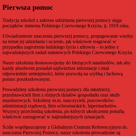
Pierwsza pomoc
Tradycja szkoleń z zakresu udzielania pierwszej pomocy sięga
początków istnienia Polskiego Czerwonego Krzyża, tj. 1919 roku.
Uświadomienie znaczenia pierwszej pomocy, propagowanie wiedzy
na temat jej udzielania i uczenie, jak właściwie reagować w
przypadku zagrożenia ludzkiego życia i zdrowia – to jedno z
najważniejszych zadań statutowych Polskiego Czerwonego Krzyża.
Nasze szkolenia dostosowujemy do bieżących standardów, tak aby
każdy absolwent posiadał najświeższe informacje i miał
odpowiednie umiejętności, które pozwolą na szybką i fachową
pomoc poszkodowanym.
Prowadzimy szkolenia pierwszej pomocy dla młodzieży,
przedstawicieli firm z różnych działów gospodarki oraz służb
mundurowych. Szkolimy m.in. nauczycieli, pracowników:
administracji rządowej, firm ochroniarskich, hipermarketów.
Wszyscy przechodzą szkolenia, po których ukończeniu potrafią
właściwie zareagować w najtrudniejszych sytuacjach.
Ściśle współpracujemy z Globalnym Centrum Referencyjnym ds.
nauczania Pierwszej Pomocy, nasze szkolenia prowadzone są