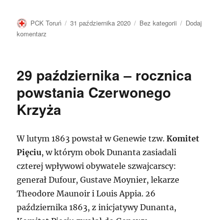
Autor
Data
Kategorie
PCK Toruń
31 października 2020
Bez kategorii
Dodaj
publikacji
do
komentarz
1
listopada
29 października – rocznica
powstania Czerwonego
Krzyża
W lutym 1863 powstał w Genewie tzw.
Komitet
Pięciu
, w którym obok Dunanta zasiadali
czterej wpływowi obywatele szwajcarscy:
generał Dufour, Gustave Moynier, lekarze
Theodore Maunoir i Louis Appia. 26
października 1863, z inicjatywy Dunanta,