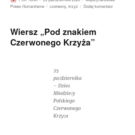
publikacji
Tagi
do
Prawo Humanitarne
czerwony
,
krzyż
Dodaj komentarz
29
października
–
Wiersz „Pod znakiem
rocznica
powstania
Czerwonego Krzyża”
Czerwonego
Krzyża
25
października
– Dzień
Młodzieży
Polskiego
Czerwonego
Krzyża