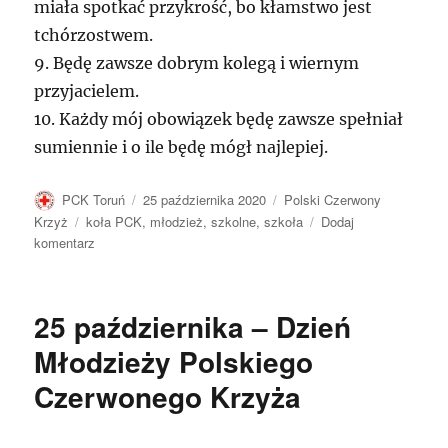
miała spotkać przykrość, bo kłamstwo jest
tchórzostwem.
9. Będę zawsze dobrym kolegą i wiernym
przyjacielem.
10. Każdy mój obowiązek będę zawsze spełniał
sumiennie i o ile będę mógł najlepiej.
Autor
Data
Kategorie
PCK Toruń
25 października 2020
Polski Czerwony
publikacji
Tagi
Krzyż
koła PCK
,
młodzież
,
szkolne
,
szkoła
Dodaj
do
komentarz
Wiersz
„Pod
znakiem
25 października – Dzień
Czerwonego
Krzyża”
Młodzieży Polskiego
Czerwonego Krzyża