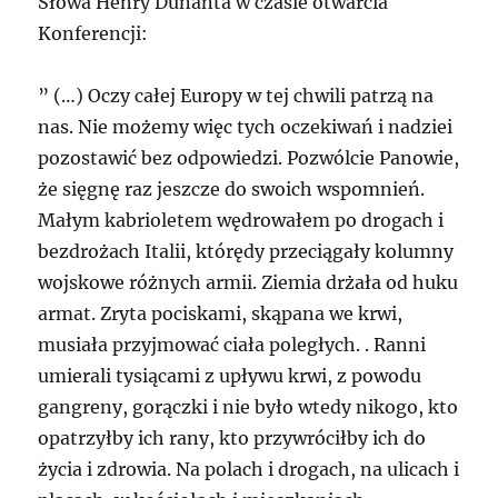
Słowa Henry Dunanta w czasie otwarcia
Konferencji:
” (…) Oczy całej Europy w tej chwili patrzą na
nas. Nie możemy więc tych oczekiwań i nadziei
pozostawić bez odpowiedzi. Pozwólcie Panowie,
że sięgnę raz jeszcze do swoich wspomnień.
Małym kabrioletem wędrowałem po drogach i
bezdrożach Italii, którędy przeciągały kolumny
wojskowe różnych armii. Ziemia drżała od huku
armat. Zryta pociskami, skąpana we krwi,
musiała przyjmować ciała poległych. . Ranni
umierali tysiącami z upływu krwi, z powodu
gangreny, gorączki i nie było wtedy nikogo, kto
opatrzyłby ich rany, kto przywróciłby ich do
życia i zdrowia. Na polach i drogach, na ulicach i