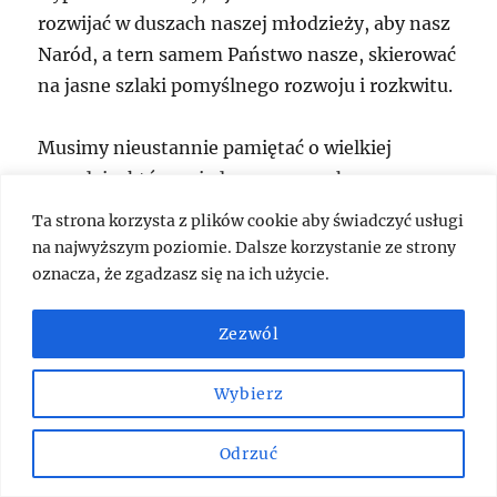
rozwijać w duszach naszej młodzieży, aby nasz
Naród, a tern samem Państwo nasze, skierować
na jasne szlaki pomyślnego rozwoju i rozkwitu.
Musimy nieustannie pamiętać o wielkiej
prawdzie, którą w jednym ze swych
wiekopomnych dzieł wypowiedział Stanisław
Ta strona korzysta z plików cookie aby świadczyć usługi
Witkiewicz: „Nic nie pomoże najdoskonalsza
na najwyższym poziomie. Dalsze korzystanie ze strony
ustawa, najstaranniej obmyślany ustrój, jeżeli
oznacza, że zgadzasz się na ich użycie.
materiał ludzki jest lichy, jeżeli etyka i
umysłowość jednostek jest niska. Rozprawy
Zezwól
parlamentów, przebiegłe kombinacje
Wybierz
polityków, wysiłki ministrów – wszystko to w
dniu stanowczym okazuje się niczym, o ile poza
Odrzuć
tym niema dobrych obywateli”.