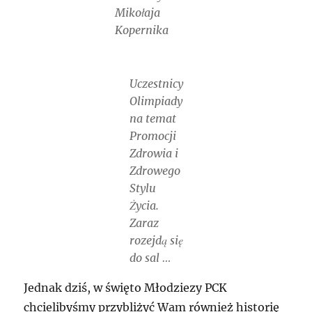
Mikołaja
Kopernika
Uczestnicy
Olimpiady
na temat
Promocji
Zdrowia i
Zdrowego
Stylu
Życia.
Zaraz
rozejdą się
do sal …
Jednak dziś, w święto Młodziezy PCK
chcielibyśmy przybliżyć Wam również historię