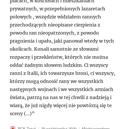
placach, w kościołach i mieszkaniach
prywatnych, w przepełnionych lazaretach
polowych , wszędzie widziałem rannych
przechodzących nieopisane cierpienia z
powodu ran nieopatrzonych, z powodu
pragnienia i upału, jaki panował wtedy w tych
okolicach. Konali samotnie ze słowami
rozpaczy i przekleństw, których nie można
oddać żadnym słowem ludzkim. Ci wszyscy
ranni z Italii, ich towarzysze broni, ci wszyscy,
którzy mogą odnosić rany we wszystkich
następnych wojnach i we wszystkich armiach
świata, patrzą na nas w tej chwili z nadzieją i
wiarą, że już nigdy więcej nie powtórzą się te
sceny (…)”
Autor
Data
Kategorie
PCK Toruń
29 października 2020
Międzynarodowe