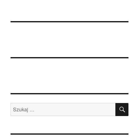
SZU
Szukaj: