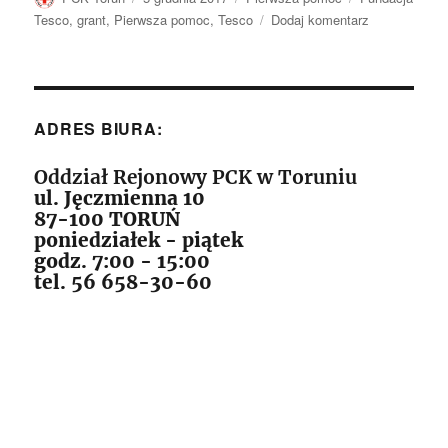
publikacji
do
Tesco
,
grant
,
Pierwsza pomoc
,
Tesco
Dodaj komentarz
Mistrzostwa
Pierwszej
Pomocy
PCK
ADRES BIURA:
Oddział Rejonowy PCK w Toruniu
ul. Jęczmienna 10
87-100 TORUŃ
poniedziałek - piątek
godz. 7:00 - 15:00
tel. 56 658-30-60