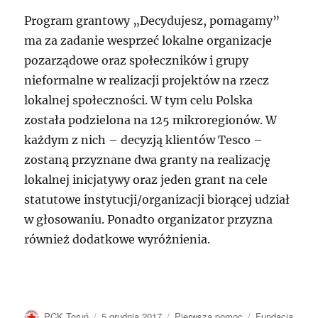
Program grantowy „Decydujesz, pomagamy”
ma za zadanie wesprzeć lokalne organizacje
pozarządowe oraz społeczników i grupy
nieformalne w realizacji projektów na rzecz
lokalnej społeczności. W tym celu Polska
została podzielona na 125 mikroregionów. W
każdym z nich – decyzją klientów Tesco –
zostaną przyznane dwa granty na realizację
lokalnej inicjatywy oraz jeden grant na cele
statutowe instytucji/organizacji biorącej udział
w głosowaniu. Ponadto organizator przyzna
również dodatkowe wyróżnienia.
Autor
Data
Kategorie
Tagi
PCK Toruń
5 grudnia 2017
Pierwsza pomoc
Fundacja