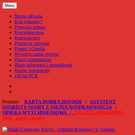
Przejdź
Menu
Polski Czerwony Krzyż – Oddział Rejonowy w Toruniu
do
treści
Strona główna
Kim jesteśmy?
Pierwsza pomoc
Krwiodawstwo
Ratownictwo
Promocja zdrowia
Pomoc i Opieka
Wypożyczalnia sprzętu
Prawo humanitarne
Biuro informacji i poszukiwań
Ważne dokumenty
100 lat PCK
Facebook
Instagram
Projekty:
KARTA DOBRA 2025/2026
|
ASYSTENT
OSOBISTY OSOBY Z NIEPEŁNOSPRAWNOŚCIĄ
|
OPIEKA WYTCHNIENIOWA
|
POCZTA OBIADOWA
2026 - nabór otwarty