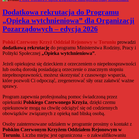
publikacji
Hono
Daw
Dodatkowa rekrutacja do Programu
Krwi
„Opieka wytchnieniowa” dla Organizacji
oddal
hołd
Pozarządowych – edycja 2026
boha
Pows
Polski Czerwony Krzyż Oddział Rejonowy w Toruniu
prowadzi
Wars
dodatkową rekrutację
do programu Ministerstwa Rodziny, Pracy i
Polityki Społecznej
„Opieka wytchnieniowa”
.
Jeżeli opiekujesz się dzieckiem z orzeczeniem o niepełnosprawności
lub osobą dorosłą posiadającą orzeczenie o znacznym stopniu
niepełnosprawności, możesz skorzystać z czasowego wsparcia,
które pozwoli Ci odpocząć, zregenerować siły oraz załatwić ważne
sprawy.
Program zapewnia profesjonalną pomoc świadczoną przez
opiekunki
Polskiego Czerwonego Krzyża
, dzięki czemu
opiekunowie mogą na chwilę odciążyć się od codziennych
obowiązków związanych z opieką nad bliską osobą.
Osoby zainteresowane udziałem w programie prosimy o kontakt z
Polskim Czerwonym Krzyżem Oddziałem Rejonowym w
Toruniu
. Liczba miejsc jest ograniczona – o zakwalifikowaniu