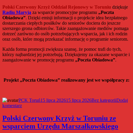
dla
Organizacji
Polski Czerwony Krzyż Oddział Rejonowy w Toruniu
dziękuje
Pozarządowych
Radiu Maryja
za wsparcie promocyjne programu
„Poczta
–
Obiadowa”
. Dzięki emisji informacji o projekcie idea bezpłatnego
edycja
dostarczania ciepłych posiłków do seniorów dociera do jeszcze
2026
szerszego grona odbiorców. Takie zaangażowanie mediów pomaga
dotrzeć zarówno do osób potrzebujących wsparcia, jak i ich rodzin
oraz osób, które mogą przekazać informację o programie seniorom.
Każda forma promocji zwiększa szansę, że pomoc trafi do tych,
którzy najbardziej jej potrzebują. Dziękujemy za okazane wsparcie i
zaangażowanie w promocję programu
„Poczta Obiadowa”
.
Projekt „Poczta Obiadowa” realizowany jest we współpracy z:
Autor
Data
Kategorie
PCK Toruń
15 lipca 2026
15 lipca 2026
Bez kategorii
Dodaj
do
publikacji
komentarz
O
projekcie
Polski Czerwony Krzyż w Toruniu ze
„Poczta
wsparciem Urzędu Marszałkowskiego
Obiadowa”
w