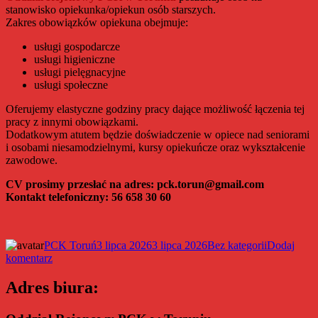
stanowisko opiekunka/opiekun osób starszych.
Zakres obowiązków opiekuna obejmuje:
usługi gospodarcze
usługi higieniczne
usługi pielęgnacyjne
usługi społeczne
Oferujemy elastyczne godziny pracy dające możliwość łączenia tej
pracy z innymi obowiązkami.
Dodatkowym atutem będzie doświadczenie w opiece nad seniorami
i osobami niesamodzielnymi, kursy opiekuńcze oraz wykształcenie
zawodowe.
CV prosimy przesłać na adres: pck.torun@gmail.com
Kontakt telefoniczny: 56 658 30 60
Autor
Data
Kategorie
PCK Toruń
3 lipca 2026
3 lipca 2026
Bez kategorii
Dodaj
do
publikacji
komentarz
PCK
w
Adres biura:
Toruniu
poszukuje