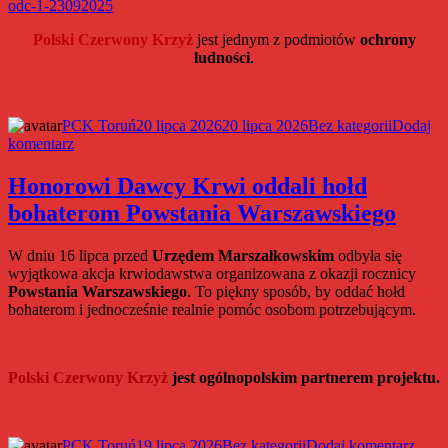
odc-1-23092025
Polski Czerwony Krzyż
jest jednym z podmiotów
ochrony
ludności
.
Autor
Data
Kategorie
PCK Toruń
20 lipca 2026
20 lipca 2026
Bez kategorii
Dodaj
do
publikacji
komentarz
Ćwiczenia
systemu
Honorowi Dawcy Krwi oddali hołd
alarmowania
bohaterom Powstania Warszawskiego
i
ostrzegania
ludności
W dniu 16 lipca przed
Urzędem Marszałkowskim
odbyła się
z
wyjątkowa akcja krwiodawstwa organizowana z okazji rocznicy
wykorzystaniem
Powstania Warszawskiego
. To piękny sposób, by oddać hołd
syren
bohaterom i jednocześnie realnie pomóc osobom potrzebującym.
alarmowych
Polski Czerwony Krzyż
jest ogólnopolskim partnerem projektu.
Autor
Data
Kategorie
do
PCK Toruń
19 lipca 2026
Bez kategorii
Dodaj komentarz