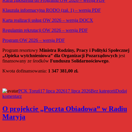
Karta zgłoszenia do Programu OW 2026 – wersja PDF
Klauzula informacyjna RODO (zał. 1) – wersja PDF
Karta realizacji usług OW 2026 – wersja DOCX
Regulamin rekrutacji OW 2026 – wersja PDF
Program OW 2026 – wersja PDF
Program resortowy
Ministra Rodziny, Pracy i Polityki Społecznej
„Opieka wytchnieniowa” dla Organizacji Pozarządowych
jest
finansowany ze środków
Funduszu Solidarnościowego
.
Kwota dofinansowania:
1 347 381,00 zł.
Autor
Data
Kategorie
PCK Toruń
17 lipca 2026
17 lipca 2026
Bez kategorii
Dodaj
do
publikacji
komentarz
Dodatkowa
rekrutacja
O projekcie „Poczta Obiadowa” w Radiu
do
Maryja
Programu
„Opieka
wytchnieniowa”