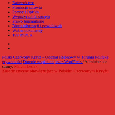
Ratownictwo
Promocja zdrowia
Pomoc i Opieka
Wypożyczalnia sprzętu
Prawo humanitarne
Biuro informacji i poszukiwań
Ważne dokumenty
100 lat PCK
Facebook
Instagram
Polski Czerwony Krzyż – Oddział Rejonowy w Toruniu
Polityka
prywatności
Dumnie wspierane przez WordPress
/ Administrator
strony:
Marcin Lesiak
Zasady etyczne obowiązujące w Polskim Czerwonym Krzyżu