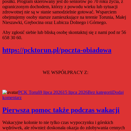
posiłki. Program skierowany jest do seniorów po 70 roku życia, z
Marszałkowskiego
ograniczonym dochodem, którzy z powodu wieku lub sytuacji
zdrowotnej nie są w stanie samodzielnie gotować. Wsparciem
obejmujemy osoby starsze zamieszkujące na terenie Torunia, Małej
Nieszawki, Grębocina oraz Lubicza Dolnego i Górnego.
Aby zgłosić siebie lub bliską osobę skontaktuj się z nami pod nr 56
658 30 60.
https://pcktorun.pl/poczta-obiadowa
WE WSPÓŁPRACY Z:
Autor
Data
Kategorie
PCK Toruń
9 lipca 2026
15 lipca 2026
Bez kategorii
Dodaj
do
publikacji
komentarz
Poczta
obiadowa
Pierwsza pomoc także podczas wakacji
–
wsparcie
Wakacyjne kolonie to nie tylko czas wypoczynku i górskich
dla
wędrówek, ale również doskonała okazja do zdobywania cennych
seniorów