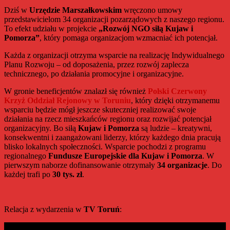
Radiu
Dziś w
Urzędzie Marszałkowskim
wręczono umowy
Maryja
przedstawicielom 34 organizacji pozarządowych z naszego regionu.
To efekt udziału w projekcie
„Rozwój NGO siłą Kujaw i
Pomorza”
, który pomaga organizacjom wzmacniać ich potencjał.
Każda z organizacji otrzyma wsparcie na realizację Indywidualnego
Planu Rozwoju – od doposażenia, przez rozwój zaplecza
technicznego, po działania promocyjne i organizacyjne.
W gronie beneficjentów znalazł się również
Polski Czerwony
Krzyż Oddział Rejonowy w Toruniu
, który dzięki otrzymanemu
wsparciu będzie mógł jeszcze skuteczniej realizować swoje
działania na rzecz mieszkańców regionu oraz rozwijać potencjał
organizacyjny. Bo siłą
Kujaw i Pomorza
są ludzie – kreatywni,
konsekwentni i zaangażowani liderzy, którzy każdego dnia pracują
blisko lokalnych społeczności. Wsparcie pochodzi z programu
regionalnego
Fundusze Europejskie dla Kujaw i Pomorza
. W
pierwszym naborze dofinansowanie otrzymały
34 organizacje
. Do
każdej trafi po
30 tys. zł
.
Relacja z wydarzenia w
TV Toruń
: