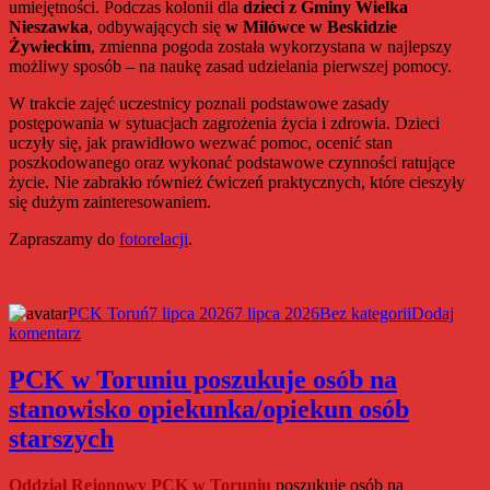
umiejętności. Podczas kolonii dla
dzieci z Gminy Wielka
w
Nieszawka
, odbywających się
w Milówce w Beskidzie
formie
Żywieckim
, zmienna pogoda została wykorzystana w najlepszy
ciepłego
możliwy sposób – na naukę zasad udzielania pierwszej pomocy.
posiłku
W trakcie zajęć uczestnicy poznali podstawowe zasady
postępowania w sytuacjach zagrożenia życia i zdrowia. Dzieci
uczyły się, jak prawidłowo wezwać pomoc, ocenić stan
poszkodowanego oraz wykonać podstawowe czynności ratujące
życie. Nie zabrakło również ćwiczeń praktycznych, które cieszyły
się dużym zainteresowaniem.
Zapraszamy do
fotorelacji
.
Autor
Data
Kategorie
PCK Toruń
7 lipca 2026
7 lipca 2026
Bez kategorii
Dodaj
do
publikacji
komentarz
Pierwsza
pomoc
PCK w Toruniu poszukuje osób na
także
stanowisko opiekunka/opiekun osób
podczas
wakacji
starszych
Oddział Rejonowy PCK w Toruniu
poszukuje osób na