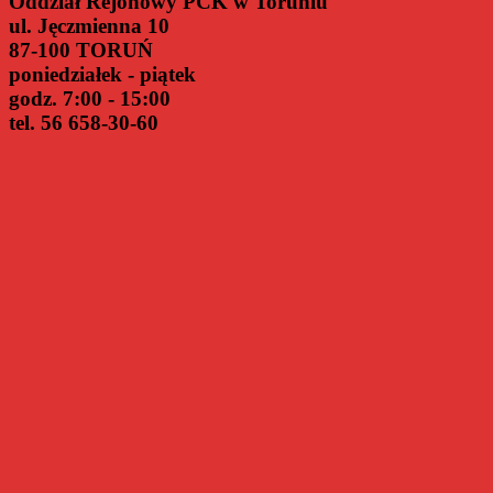
Oddział Rejonowy PCK w Toruniu
osób
ul. Jęczmienna 10
na
stanowisko
87-100 TORUŃ
opiekunka/opiekun
poniedziałek - piątek
osób
godz. 7:00 - 15:00
starszych
tel. 56 658-30-60