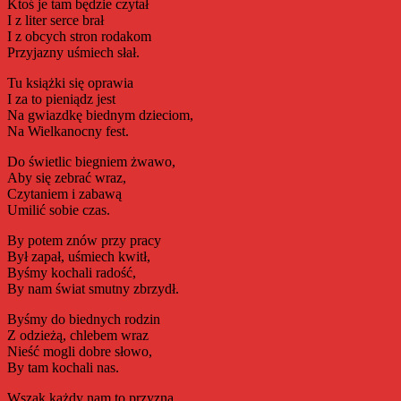
Ktoś je tam będzie czytał
I z liter serce brał
I z obcych stron rodakom
Przyjazny uśmiech słał.
Tu książki się oprawia
I za to pieniądz jest
Na gwiazdkę biednym dzieciom,
Na Wielkanocny fest.
Do świetlic biegniem żwawo,
Aby się zebrać wraz,
Czytaniem i zabawą
Umilić sobie czas.
By potem znów przy pracy
Był zapał, uśmiech kwitł,
Byśmy kochali radość,
By nam świat smutny zbrzydł.
Byśmy do biednych rodzin
Z odzieżą, chlebem wraz
Nieść mogli dobre słowo,
By tam kochali nas.
Wszak każdy nam to przyzna,