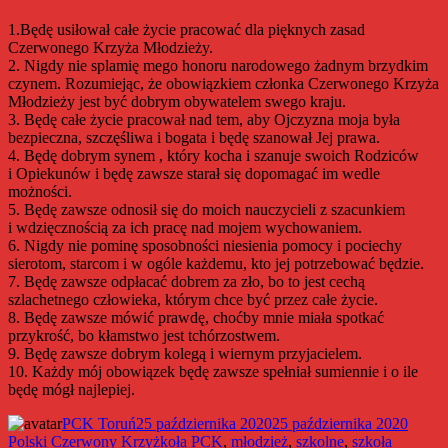
1.Będę usiłował całe życie pracować dla pięknych zasad
Czerwonego Krzyża Młodzieży.
2. Nigdy nie splamię mego honoru narodowego żadnym brzydkim
czynem. Rozumiejąc, że obowiązkiem członka Czerwonego Krzyża
Młodzieży jest być dobrym obywatelem swego kraju.
3. Będę całe życie pracował nad tem, aby Ojczyzna moja była
bezpieczna, szczęśliwa i bogata i będę szanował Jej prawa.
4. Będę dobrym synem , który kocha i szanuje swoich Rodziców
i Opiekunów i będę zawsze starał się dopomagać im wedle
możności.
5. Będę zawsze odnosił się do moich nauczycieli z szacunkiem
i wdzięcznością za ich pracę nad mojem wychowaniem.
6. Nigdy nie pominę sposobności niesienia pomocy i pociechy
sierotom, starcom i w ogóle każdemu, kto jej potrzebować będzie.
7. Będę zawsze odpłacać dobrem za zło, bo to jest cechą
szlachetnego człowieka, którym chce być przez całe życie.
8. Będę zawsze mówić prawdę, choćby mnie miała spotkać
przykrość, bo kłamstwo jest tchórzostwem.
9. Będę zawsze dobrym kolegą i wiernym przyjacielem.
10. Każdy mój obowiązek będę zawsze spełniał sumiennie i o ile
będę mógł najlepiej.
Autor
Data
Kateg
PCK Toruń
25 października 2020
25 października 2020
publikacji
Tagi
Polski Czerwony Krzyż
koła PCK
,
młodzież
,
szkolne
,
szkoła