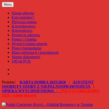
Przejdź
Menu
Polski Czerwony Krzyż – Oddział Rejonowy w Toruniu
do
treści
Strona główna
Kim jesteśmy?
Pierwsza pomoc
Krwiodawstwo
Ratownictwo
Promocja zdrowia
Pomoc i Opieka
Wypożyczalnia sprzętu
Prawo humanitarne
Biuro informacji i poszukiwań
Ważne dokumenty
100 lat PCK
Facebook
Instagram
Projekty:
KARTA DOBRA 2025/2026
|
ASYSTENT
OSOBISTY OSOBY Z NIEPEŁNOSPRAWNOŚCIĄ
|
OPIEKA WYTCHNIENIOWA
|
POCZTA OBIADOWA
2026 - nabór otwarty