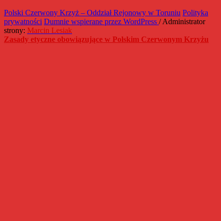
Polski Czerwony Krzyż – Oddział Rejonowy w Toruniu
Polityka
prywatności
Dumnie wspierane przez WordPress
/ Administrator
strony:
Marcin Lesiak
Zasady etyczne obowiązujące w Polskim Czerwonym Krzyżu