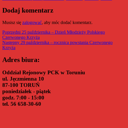
Dodaj komentarz
Musisz się
zalogować
, aby móc dodać komentarz.
Nawigacja
Poprzedni
Poprzedni
25 października – Dzień Młodzieży Polskiego
wpis:
Czerwonego Krzyża
wpisu
Następny
Następny
29 października – rocznica powstania Czerwonego
wpis:
Krzyża
Adres biura:
Oddział Rejonowy PCK w Toruniu
ul. Jęczmienna 10
87-100 TORUŃ
poniedziałek - piątek
godz. 7:00 - 15:00
tel. 56 658-30-60