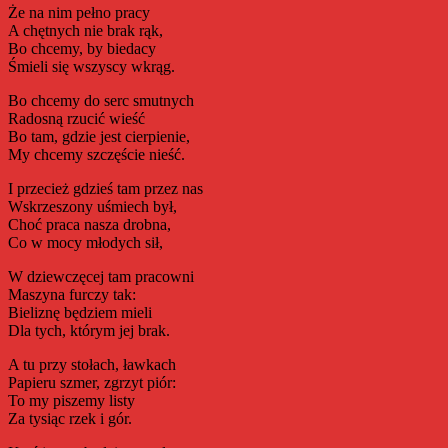
Że na nim pełno pracy
A chętnych nie brak rąk,
Bo chcemy, by biedacy
Śmieli się wszyscy wkrąg.
Bo chcemy do serc smutnych
Radosną rzucić wieść
Bo tam, gdzie jest cierpienie,
My chcemy szczęście nieść.
I przecież gdzieś tam przez nas
Wskrzeszony uśmiech był,
Choć praca nasza drobna,
Co w mocy młodych sił,
W dziewczęcej tam pracowni
Maszyna furczy tak:
Bieliznę będziem mieli
Dla tych, którym jej brak.
A tu przy stołach, ławkach
Papieru szmer, zgrzyt piór:
To my piszemy listy
Za tysiąc rzek i gór.