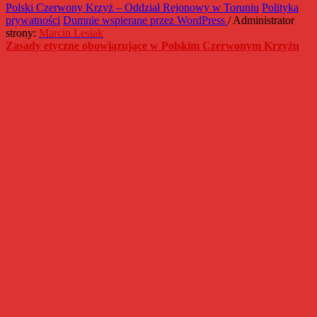
Polski Czerwony Krzyż – Oddział Rejonowy w Toruniu
Polityka
prywatności
Dumnie wspierane przez WordPress
/ Administrator
strony:
Marcin Lesiak
Zasady etyczne obowiązujące w Polskim Czerwonym Krzyżu