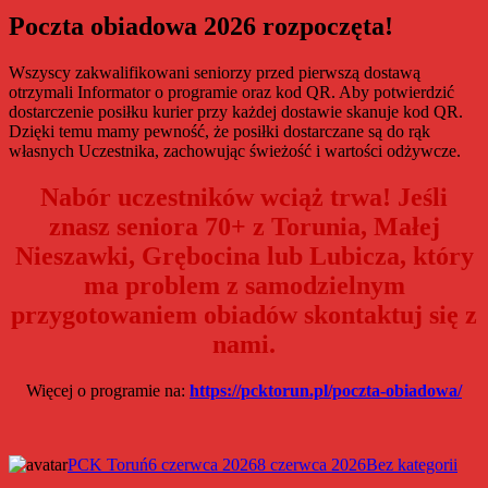
Poczta obiadowa 2026 rozpoczęta!
Wszyscy zakwalifikowani seniorzy przed pierwszą dostawą
otrzymali Informator o programie oraz kod QR. Aby potwierdzić
dostarczenie posiłku kurier przy każdej dostawie skanuje kod QR.
Dzięki temu mamy pewność, że posiłki dostarczane są do rąk
własnych Uczestnika, zachowując świeżość i wartości odżywcze.
Nabór uczestników wciąż trwa! Jeśli
znasz seniora 70+ z Torunia, Małej
Nieszawki, Grębocina lub Lubicza, który
ma problem z samodzielnym
przygotowaniem obiadów skontaktuj się z
nami.
Więcej o programie na:
https://pcktorun.pl/poczta-obiadowa/
Autor
Data
Kategorie
PCK Toruń
6 czerwca 2026
8 czerwca 2026
Bez kategorii
publikacji