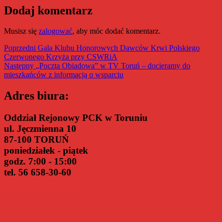
Dodaj komentarz
Musisz się
zalogować
, aby móc dodać komentarz.
Nawigacja
Poprzedni
Poprzedni
Gala Klubu Honorowych Dawców Krwi Polskiego
wpis:
Czerwonego Krzyża przy CSWRiA
wpisu
Następny
Następny
„Poczta Obiadowa” w TV Toruń – docieramy do
wpis:
mieszkańców z informacją o wsparciu
Adres biura:
Oddział Rejonowy PCK w Toruniu
ul. Jęczmienna 10
87-100 TORUŃ
poniedziałek - piątek
godz. 7:00 - 15:00
tel. 56 658-30-60