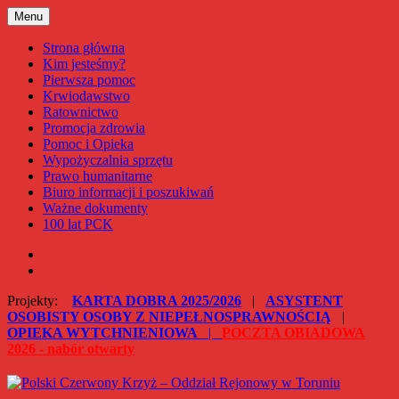
Przejdź
Menu
Polski Czerwony Krzyż – Oddział Rejonowy w Toruniu
do
treści
Strona główna
Kim jesteśmy?
Pierwsza pomoc
Krwiodawstwo
Ratownictwo
Promocja zdrowia
Pomoc i Opieka
Wypożyczalnia sprzętu
Prawo humanitarne
Biuro informacji i poszukiwań
Ważne dokumenty
100 lat PCK
Facebook
Instagram
Projekty:
KARTA DOBRA 2025/2026
|
ASYSTENT
OSOBISTY OSOBY Z NIEPEŁNOSPRAWNOŚCIĄ
|
OPIEKA WYTCHNIENIOWA
|
POCZTA OBIADOWA
2026 - nabór otwarty