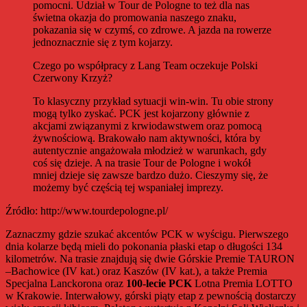
pomocni. Udział w Tour de Pologne to też dla nas
świetna okazja do promowania naszego znaku,
pokazania się w czymś, co zdrowe. A jazda na rowerze
jednoznacznie się z tym kojarzy.
Czego po współpracy z Lang Team oczekuje Polski
Czerwony Krzyż?
To klasyczny przykład sytuacji win-win. Tu obie strony
mogą tylko zyskać. PCK jest kojarzony głównie z
akcjami związanymi z krwiodawstwem oraz pomocą
żywnościową. Brakowało nam aktywności, która by
autentycznie angażowała młodzież w warunkach, gdy
coś się dzieje. A na trasie Tour de Pologne i wokół
mniej dzieje się zawsze bardzo dużo. Cieszymy się, że
możemy być częścią tej wspaniałej imprezy.
Źródło: http://www.tourdepologne.pl/
Zaznaczmy gdzie szukać akcentów PCK w wyścigu. Pierwszego
dnia kolarze będą mieli do pokonania płaski etap o długości 134
kilometrów. Na trasie znajdują się dwie Górskie Premie TAURON
–Bachowice (IV kat.) oraz Kaszów (IV kat.), a także Premia
Specjalna Lanckorona oraz
100-lecie PCK
Lotna Premia LOTTO
w Krakowie. Interwałowy, górski piąty etap z pewnością dostarczy