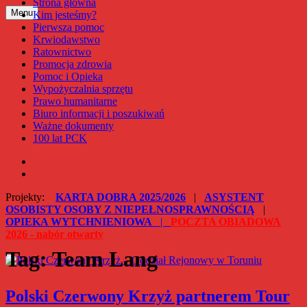
Strona główna
Przejdź
Menu
Kim jesteśmy?
Polski Czerwony Krzyż – Oddział Rejonowy w Toruniu
do
Pierwsza pomoc
treści
Krwiodawstwo
Ratownictwo
Promocja zdrowia
Pomoc i Opieka
Wypożyczalnia sprzętu
Prawo humanitarne
Biuro informacji i poszukiwań
Ważne dokumenty
100 lat PCK
Facebook
Instagram
Projekty:
KARTA DOBRA 2025/2026
|
ASYSTENT
OSOBISTY OSOBY Z NIEPEŁNOSPRAWNOŚCIĄ
|
OPIEKA WYTCHNIENIOWA
|
POCZTA OBIADOWA
2026 - nabór otwarty
Tag:
Team Lang
Polski Czerwony Krzyż partnerem Tour