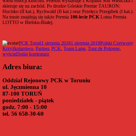
wielu emocji kibicom. Peleton wystartuje z Kopalni Soli Wieliczka i
skieruje się na zachód. Po drodze Górskie Premie TAURON:
Hucisko (II kat.), Rychwałd (II kat.) oraz Przełęcz Przegibek (I kat.).
Na trasie znajdują się także Premia
100-lecie PCK
Lotna Premia
LOTTO w Bielsku-Białej.
Autor
Data
Kategorie
PCK Toruń
1 sierpnia 2018
1 sierpnia 2018
Polski Czerwony
Tagi
publikacji
Krzyż
kolarstwo
,
Partner
,
PCK
,
Team Lang
,
Tour de Pologne
,
do
wyścig
Dodaj komentarz
Polski
Czerwony
Adres biura:
Krzyż
partnerem
Oddział Rejonowy PCK w Toruniu
Tour
ul. Jęczmienna 10
de
Pologne
87-100 TORUŃ
poniedziałek - piątek
godz. 7:00 - 15:00
tel. 56 658-30-60