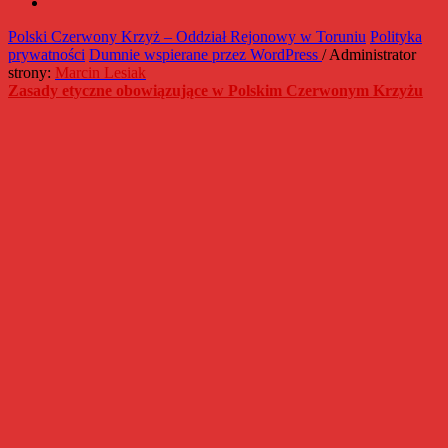
Instagram
Polski Czerwony Krzyż – Oddział Rejonowy w Toruniu
Polityka
prywatności
Dumnie wspierane przez WordPress
/ Administrator
strony:
Marcin Lesiak
Zasady etyczne obowiązujące w Polskim Czerwonym Krzyżu