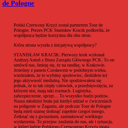
de Pologne
Polski Czerwony Krzyż został partnerem Tour de
Pologne. Prezes PCK Stanisław Kracik podkreśla, że
współpraca będzie korzystna dla obu stron.
Która strona wyszła z inicjatywą współpracy?
STANISŁAW KRACIK: Pierwszy krok wykonał
Andrzej Antoń z Biura Zarządu Głównego PCK. To on
umówił nas, śmieję się, że na randkę, w Krakowie.
Jesteśmy z panem Czesławem w podobnym wieku,
wiedziałem, że to wybitny sportowiec, śledziłem też
jego aktywność medialną. Nie spodziewałem się
jednak, że to tak ciepły człowiek, a przedsięwzięcia, za
którymi stoi, mają taki rozmach. Logistyka,
zabezpieczenie, sprzęt… To wszystko budzi podziw.
Nasza młodzież brała już kiedyś udział w ćwiczeniach
na poligonie w Żaganiu, ale podczas Tour de Pologne
będą mieli szansę dotknąć zupełnie czegoś innego.
Zetknąć się z gwiazdami, zasmakować wielkiego
wydarzenia. To przejaw zaufania do nas, ale i sytuacja,
w której ludzie Polskiego Czerwonego Krzyża mogą