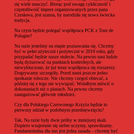
się wiele nauczyć. Biorąc pod uwagę cykliczność i
częstotliwość imprez organizowanych przez pana
Czesława, jest szansa, by narodziła się nowa świecka
tradycja.
Na czym będzie polegać współpraca PCK z Tour de
Pologne?
Na razie jesteśmy na etapie poznawania się. Chcemy
być w pełni użyteczni i pożyteczni w 2019 roku, gdy
przypadać będzie nasze stulecie. Na pewno nasi ludzie
będą dyżurować na punktach kontrolnych, ale
niewykluczone, że już teraz współpraca się rozszerzy.
Dogrywamy szczegóły. Przed nami jeszcze jedno
spotkanie robocze. Nie chcemy czegoś obiecać, a
później się z tego nie wywiązać. Wolałbym mówić o
dokonaniach niż o planach. Na pewno chcemy
zaangażować głównie młodzież.
Czy dla Polskiego Czerwonego Krzyża będzie to
pierwszy udział w podobnym przedsięwzięciu?
Tak. Na razie były dwie próby w mniejszej skali.
Dopiero wzajemnie się siebie uczymy, sprawdzamy.
Fundamentalna dla nas jest jedna zasada – chcemy być