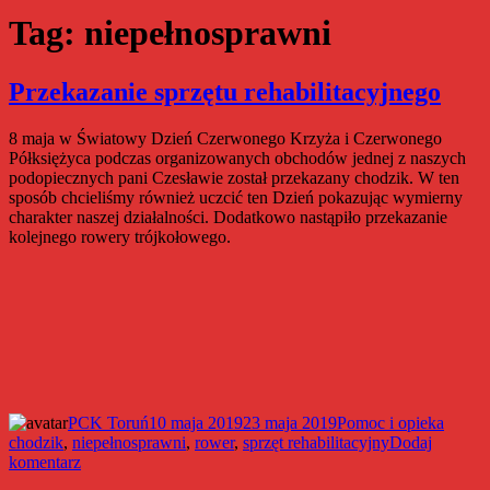
Tag:
niepełnosprawni
Przekazanie sprzętu rehabilitacyjnego
8 maja w Światowy Dzień Czerwonego Krzyża i Czerwonego
Półksiężyca podczas organizowanych obchodów jednej z naszych
podopiecznych pani Czesławie został przekazany chodzik. W ten
sposób chcieliśmy również uczcić ten Dzień pokazując wymierny
charakter naszej działalności. Dodatkowo nastąpiło przekazanie
kolejnego rowery trójkołowego.
Autor
Data
Kategorie
Tagi
PCK Toruń
10 maja 2019
23 maja 2019
Pomoc i opieka
publikacji
chodzik
,
niepełnosprawni
,
rower
,
sprzęt rehabilitacyjny
Dodaj
do
komentarz
Przekazanie