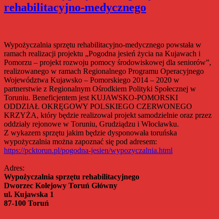
rehabilitacyjno-medycznego
wypożyczalni
Wypożyczalnia sprzętu rehabilitacyjno-medycznego powstała w
ramach realizacji projektu „Pogodna jesień życia na Kujawach i
Pomorzu – projekt rozwoju pomocy środowiskowej dla seniorów”,
realizowanego w ramach Regionalnego Programu Operacyjnego
Województwa Kujawsko – Pomorskiego 2014 – 2020 w
partnerstwie z Regionalnym Ośrodkiem Polityki Społecznej w
Toruniu. Beneficjentem jest KUJAWSKO-POMORSKI
ODDZIAŁ OKRĘGOWY POLSKIEGO CZERWONEGO
KRZYŻA, który będzie realizował projekt samodzielnie oraz przez
oddziały rejonowe w Toruniu, Grudziądzu i Włocławku.
Z wykazem sprzętu jakim będzie dysponowała toruńska
wypożyczalnia można zapoznać się pod adresem:
https://pcktorun.pl/pogodna-jesien/wypozyczalnia.html
Adres:
Wypożyczalnia sprzętu rehabilitacyjnego
Dworzec Kolejowy Toruń Główny
ul. Kujawska 1
87-100 Toruń