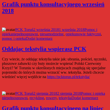
sprzętu
Grafik punktu konsultacyjnego wrzesień
rehabilitacyjnego
2018
Autor
Data
Kategorie
PCK Toruń
2 września 2018
1 września 2018
Pomoc i
Tagi
publikacji
opieka
niepełnosprawni
,
niesamodzielne
,
opiekunowie faktyczni
,
do
pomoc i opieka
Dodaj komentarz
Grafik
punktu
Oddając tekstylia wspierasz PCK
konsultacyjnego
wrzesień
Czy wiecie, że oddając tekstylia takie jak: ubrania, pościel, ręczniki,
2018
pluszowe zabawki czy buty możecie wspierać Polski Czerwony
Krzyż? W Toruniu w określonych miejscach znajdują się specjalne
pojemniki do których można wrzucić ww. tekstylia. Jeżeli chcecie
wiedzieć więcej wejdźcie na
https://pcktorun.pl/tekstylia/
Autor
Data
Kategorie
Tag
PCK Toruń
2 sierpnia 2018
2 sierpnia 2018
Pomoc i opieka
publikacji
do
niepełnosprawni
,
recykling
,
rowery
,
tekstylia
Dodaj komentarz
Oddają
tekstyli
Grafik punktu konsultacyjnego na lipiec