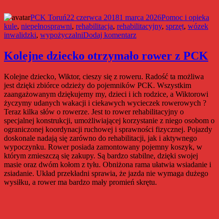
Autor
Data
Kategorie
Tag
PCK Toruń
22 czerwca 2018
1 marca 2026
Pomoc i opieka
publikacji
kule
,
niepełnosprawni
,
rehabilitacja
,
rehabilitacyjny
,
sprzęt
,
wózek
do
inwalidzki
,
wypożyczalni
Dodaj komentarz
Otwarcie
wypożyczalni
Kolejne dziecko otrzymało rower z PCK
sprzętu
rehabilitacyjno-
Kolejne dziecko, Wiktor, cieszy się z roweru. Radość ta możliwa
medycznego
jest dzięki zbiórce odzieży do pojemników PCK. Wszystkim
zaangażowanym dziękujemy my, dzieci i ich rodzice, a Wiktorowi
życzymy udanych wakacji i ciekawych wycieczek rowerowych ?
Teraz kilka słów o rowerze. Jest to rower rehabilitacyjny o
specjalnej konstrukcji, umożliwiającej korzystanie z niego osobom o
ograniczonej koordynacji ruchowej i sprawności fizycznej. Pojazdy
doskonale nadają się zarówno do rehabilitacji, jak i aktywnego
wypoczynku. Rower posiada zamontowany pojemny koszyk, w
którym zmieszczą się zakupy. Są bardzo stabilne, dzięki swojej
masie oraz dwóm kołom z tyłu. Obniżona rama ułatwia wsiadanie i
zsiadanie. Układ przekładni sprawia, że jazda nie wymaga dużego
wysiłku, a rower ma bardzo mały promień skrętu.