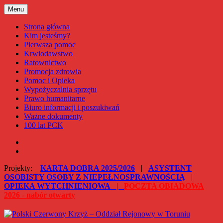
Przejdź
Menu
Polski Czerwony Krzyż – Oddział Rejonowy w Toruniu
do
treści
Strona główna
Kim jesteśmy?
Pierwsza pomoc
Krwiodawstwo
Ratownictwo
Promocja zdrowia
Pomoc i Opieka
Wypożyczalnia sprzętu
Prawo humanitarne
Biuro informacji i poszukiwań
Ważne dokumenty
100 lat PCK
Facebook
Instagram
Projekty:
KARTA DOBRA 2025/2026
|
ASYSTENT
OSOBISTY OSOBY Z NIEPEŁNOSPRAWNOŚCIĄ
|
OPIEKA WYTCHNIENIOWA
|
POCZTA OBIADOWA
2026 - nabór otwarty