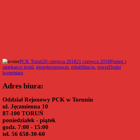
Autor
Data
Kategorie
PCK Toruń
20 czerwca 2018
21 czerwca 2018
Pomoc i
Tagi
publikacji
opieka
eco textil
,
niepełnosprawni
,
rehabilitacja
,
rower
Dodaj
do
komentarz
Kolejne
dziecko
Adres biura:
otrzymało
rower
Oddział Rejonowy PCK w Toruniu
z
ul. Jęczmienna 10
PCK
87-100 TORUŃ
poniedziałek - piątek
godz. 7:00 - 15:00
tel. 56 658-30-60