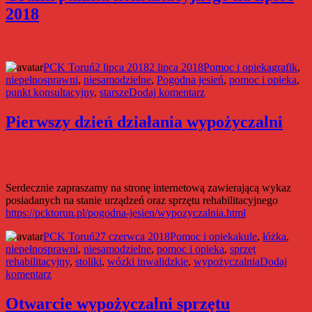
wspiera
2018
PCK
Autor
Data
Kategorie
Tagi
PCK Toruń
2 lipca 2018
2 lipca 2018
Pomoc i opieka
grafik
,
publikacji
niepełnosprawni
,
niesamodzielne
,
Pogodna jesień
,
pomoc i opieka
,
do
punkt konsultacyjny
,
starsze
Dodaj komentarz
Grafik
punktu
Pierwszy dzień działania wypożyczalni
konsultacyjnego
na
lipiec
2018
Serdecznie zapraszamy na stronę internetową zawierającą wykaz
posiadanych na stanie urządzeń oraz sprzętu rehabilitacyjnego
https://pcktorun.pl/pogodna-jesien/wypozyczalnia.html
Autor
Data
Kategorie
Tagi
PCK Toruń
27 czerwca 2018
Pomoc i opieka
kule
,
łóżka
,
publikacji
niepełnosprawni
,
niesamodzielne
,
pomoc i opieka
,
sprzęt
rehabilitacyjny
,
stoliki
,
wózki inwalidzkie
,
wypożyczalnia
Dodaj
do
komentarz
Pierwszy
dzień
Otwarcie wypożyczalni sprzętu
działania