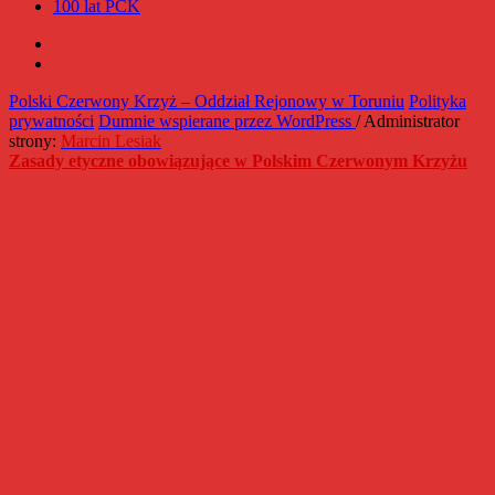
100 lat PCK
Facebook
Instagram
Polski Czerwony Krzyż – Oddział Rejonowy w Toruniu
Polityka
prywatności
Dumnie wspierane przez WordPress
/ Administrator
strony:
Marcin Lesiak
Zasady etyczne obowiązujące w Polskim Czerwonym Krzyżu