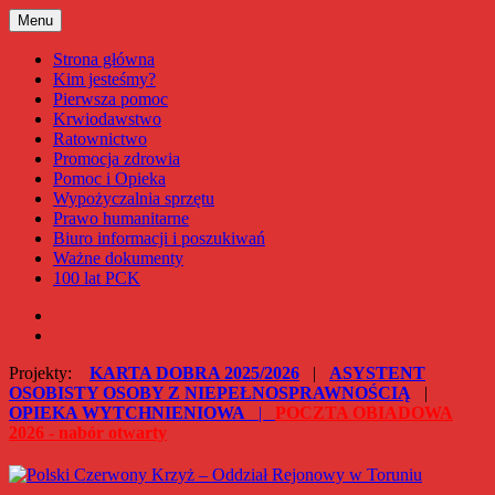
Przejdź
Menu
Polski Czerwony Krzyż – Oddział Rejonowy w Toruniu
do
treści
Strona główna
Kim jesteśmy?
Pierwsza pomoc
Krwiodawstwo
Ratownictwo
Promocja zdrowia
Pomoc i Opieka
Wypożyczalnia sprzętu
Prawo humanitarne
Biuro informacji i poszukiwań
Ważne dokumenty
100 lat PCK
Facebook
Instagram
Projekty:
KARTA DOBRA 2025/2026
|
ASYSTENT
OSOBISTY OSOBY Z NIEPEŁNOSPRAWNOŚCIĄ
|
OPIEKA WYTCHNIENIOWA
|
POCZTA OBIADOWA
2026 - nabór otwarty