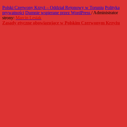
Polski Czerwony Krzyż – Oddział Rejonowy w Toruniu
Polityka
prywatności
Dumnie wspierane przez WordPress
/ Administrator
strony:
Marcin Lesiak
Zasady etyczne obowiązujące w Polskim Czerwonym Krzyżu