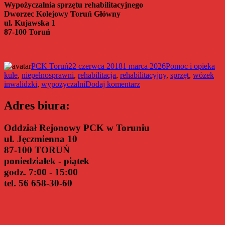
Wypożyczalnia sprzętu rehabilitacyjnego
Dworzec Kolejowy Toruń Główny
ul. Kujawska 1
87-100 Toruń
Autor
Data
Kategorie
Tag
PCK Toruń
22 czerwca 2018
1 marca 2026
Pomoc i opieka
publikacji
kule
,
niepełnosprawni
,
rehabilitacja
,
rehabilitacyjny
,
sprzęt
,
wózek
do
inwalidzki
,
wypożyczalni
Dodaj komentarz
Otwarcie
wypożyczalni
Adres biura:
sprzętu
rehabilitacyjno-
Oddział Rejonowy PCK w Toruniu
medycznego
ul. Jęczmienna 10
87-100 TORUŃ
poniedziałek - piątek
godz. 7:00 - 15:00
tel. 56 658-30-60