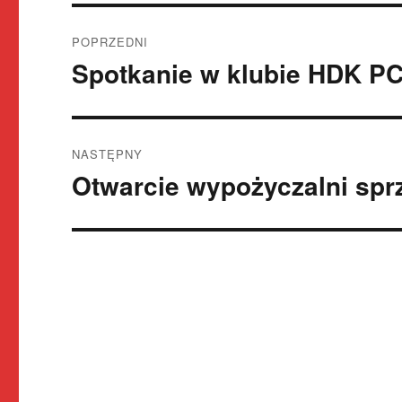
Nawigacja
POPRZEDNI
wpisu
Spotkanie w klubie HDK 
Poprzedni
wpis:
NASTĘPNY
Otwarcie wypożyczalni spr
Następny
wpis: