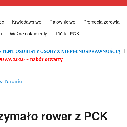
oc
Krwiodawstwo
Ratownictwo
Promocja zdrowia
ddział Rejonowy w Toruniu
ń
Ważne dokumenty
100 lat PCK
STENT OSOBISTY OSOBY Z NIEPEŁNOSPRAWNOŚCIĄ
OWA 2026 - nabór otwarty
rzymało rower z PCK