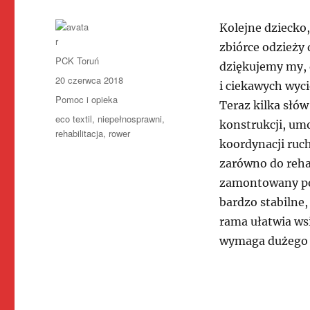
Kolejne dziecko,
zbiórce odzież
Autor
PCK Toruń
dziękujemy my, d
Data
20 czerwca 2018
i ciekawych wyc
publikacji
Kategorie
Pomoc i opieka
Teraz kilka słów
Tagi
eco textil
,
niepełnosprawni
,
konstrukcji, um
rehabilitacja
,
rower
koordynacji ruch
zarówno do reha
zamontowany poj
bardzo stabilne
rama ułatwia wsi
wymaga dużego w