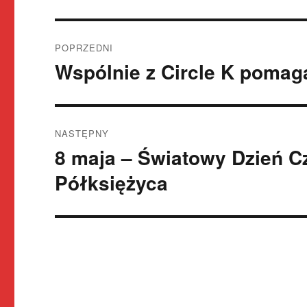
Nawigacja
POPRZEDNI
wpisu
Wspólnie z Circle K poma
Poprzedni
wpis:
NASTĘPNY
8 maja – Światowy Dzień 
Następny
wpis:
Półksiężyca