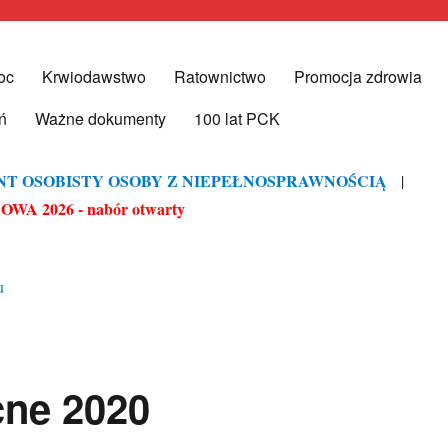
oc
Krwiodawstwo
Ratownictwo
Promocja zdrowia
ddział Rejonowy w Toruniu
ń
Ważne dokumenty
100 lat PCK
NT OSOBISTY OSOBY Z NIEPEŁNOSPRAWNOŚCIĄ
|
A 2026 - nabór otwarty
cne 2020