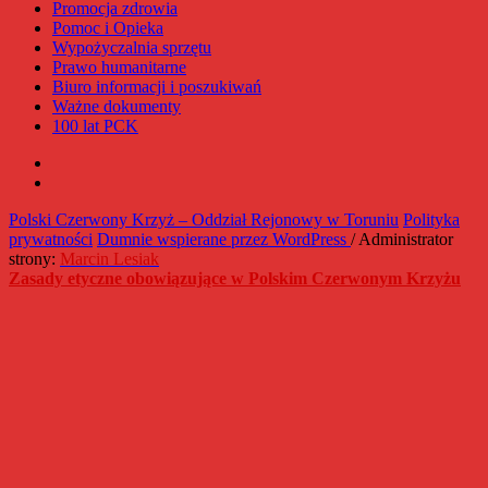
Promocja zdrowia
Pomoc i Opieka
Wypożyczalnia sprzętu
Prawo humanitarne
Biuro informacji i poszukiwań
Ważne dokumenty
100 lat PCK
Facebook
Instagram
Polski Czerwony Krzyż – Oddział Rejonowy w Toruniu
Polityka
prywatności
Dumnie wspierane przez WordPress
/ Administrator
strony:
Marcin Lesiak
Zasady etyczne obowiązujące w Polskim Czerwonym Krzyżu