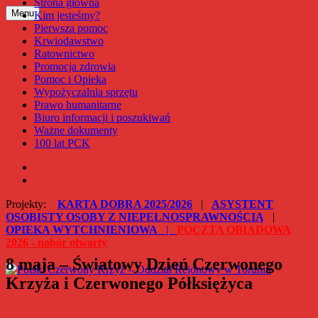
Strona główna
Przejdź
Menu
Kim jesteśmy?
Polski Czerwony Krzyż – Oddział Rejonowy w Toruniu
do
Pierwsza pomoc
treści
Krwiodawstwo
Ratownictwo
Promocja zdrowia
Pomoc i Opieka
Wypożyczalnia sprzętu
Prawo humanitarne
Biuro informacji i poszukiwań
Ważne dokumenty
100 lat PCK
Facebook
Instagram
Projekty:
KARTA DOBRA 2025/2026
|
ASYSTENT
OSOBISTY OSOBY Z NIEPEŁNOSPRAWNOŚCIĄ
|
OPIEKA WYTCHNIENIOWA
|
POCZTA OBIADOWA
2026 - nabór otwarty
8 maja – Światowy Dzień Czerwonego
Krzyża i Czerwonego Półksiężyca