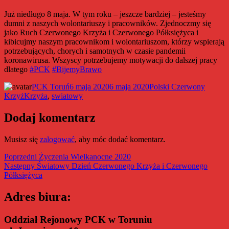
Już niedługo 8 maja. W tym roku – jeszcze bardziej – jesteśmy
dumni z naszych wolontariuszy i pracowników. Zjednoczmy się
jako Ruch Czerwonego Krzyża i Czerwonego Półksiężyca i
kibicujmy naszym pracownikom i wolontariuszom, którzy wspierają
potrzebujących, chorych i samotnych w czasie pandemii
koronawirusa. Wszyscy potrzebujemy motywacji do dalszej pracy
dlatego
#PCK
#BijemyBrawo
Autor
Data
Kategorie
PCK Toruń
6 maja 2020
6 maja 2020
Polski Czerwony
Tagi
publikacji
Krzyż
Krzyża
,
swiatowy
Dodaj komentarz
Musisz się
zalogować
, aby móc dodać komentarz.
Nawigacja
Poprzedni
Poprzedni
Życzenia Wielkanocne 2020
Następny
wpis:
Następny
Światowy Dzień Czerwonego Krzyża i Czerwonego
wpisu
wpis:
Półksiężyca
Adres biura:
Oddział Rejonowy PCK w Toruniu