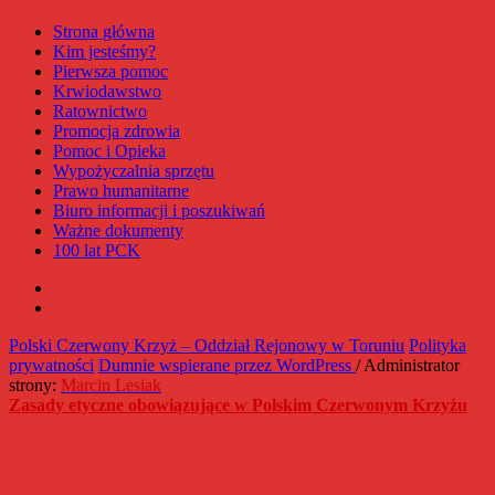
Strona główna
Kim jesteśmy?
Pierwsza pomoc
Krwiodawstwo
Ratownictwo
Promocja zdrowia
Pomoc i Opieka
Wypożyczalnia sprzętu
Prawo humanitarne
Biuro informacji i poszukiwań
Ważne dokumenty
100 lat PCK
Facebook
Instagram
Polski Czerwony Krzyż – Oddział Rejonowy w Toruniu
Polityka
prywatności
Dumnie wspierane przez WordPress
/ Administrator
strony:
Marcin Lesiak
Zasady etyczne obowiązujące w Polskim Czerwonym Krzyżu