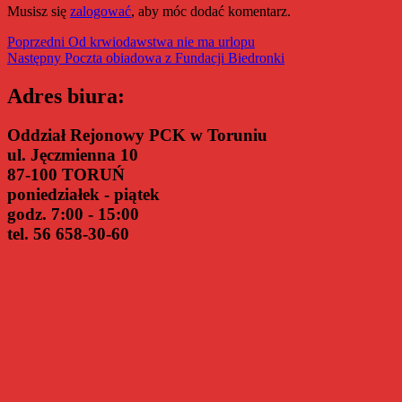
Musisz się
zalogować
, aby móc dodać komentarz.
Nawigacja
Poprzedni
Poprzedni
Od krwiodawstwa nie ma urlopu
Następny
wpis:
Następny
Poczta obiadowa z Fundacji Biedronki
wpisu
wpis:
Adres biura:
Oddział Rejonowy PCK w Toruniu
ul. Jęczmienna 10
87-100 TORUŃ
poniedziałek - piątek
godz. 7:00 - 15:00
tel. 56 658-30-60