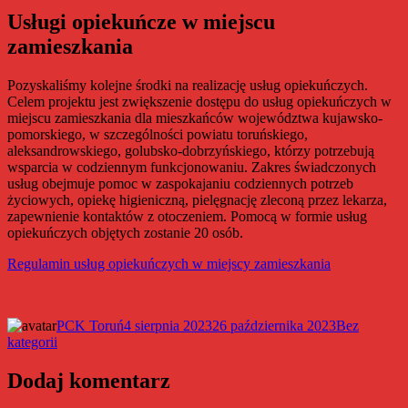
Usługi opiekuńcze w miejscu
zamieszkania
Pozyskaliśmy kolejne środki na realizację usług opiekuńczych.
Celem projektu jest zwiększenie dostępu do usług opiekuńczych w
miejscu zamieszkania dla mieszkańców województwa kujawsko-
pomorskiego, w szczególności powiatu toruńskiego,
aleksandrowskiego, golubsko-dobrzyńskiego, którzy potrzebują
wsparcia w codziennym funkcjonowaniu. Zakres świadczonych
usług obejmuje pomoc w zaspokajaniu codziennych potrzeb
życiowych, opiekę higieniczną, pielęgnację zleconą przez lekarza,
zapewnienie kontaktów z otoczeniem. Pomocą w formie usług
opiekuńczych objętych zostanie 20 osób.
Regulamin usług opiekuńczych w miejscy zamieszkania
Autor
Data
Kategorie
PCK Toruń
4 sierpnia 2023
26 października 2023
Bez
publikacji
kategorii
Dodaj komentarz