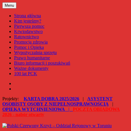
Przejdź
Menu
Polski Czerwony Krzyż – Oddział Rejonowy w Toruniu
do
treści
Strona główna
Kim jesteśmy?
Pierwsza pomoc
Krwiodawstwo
Ratownictwo
Promocja zdrowia
Pomoc i Opieka
Wypożyczalnia sprzętu
Prawo humanitarne
Biuro informacji i poszukiwań
Ważne dokumenty
100 lat PCK
Facebook
Instagram
Projekty:
KARTA DOBRA 2025/2026
|
ASYSTENT
OSOBISTY OSOBY Z NIEPEŁNOSPRAWNOŚCIĄ
|
OPIEKA WYTCHNIENIOWA
|
POCZTA OBIADOWA
2026 - nabór otwarty