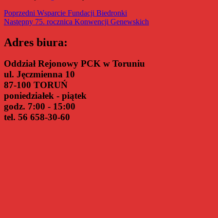
Nawigacja
Poprzedni
Poprzedni
Wsparcie Fundacji Biedronki
Następny
wpis:
Następny
75. rocznica Konwencji Genewskich
wpisu
wpis:
Adres biura:
Oddział Rejonowy PCK w Toruniu
ul. Jęczmienna 10
87-100 TORUŃ
poniedziałek - piątek
godz. 7:00 - 15:00
tel. 56 658-30-60