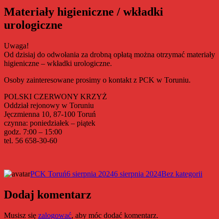
Materiały higieniczne / wkładki
urologiczne
Uwaga!
Od dzisiaj do odwołania za drobną opłatą można otrzymać materiały
higieniczne – wkładki urologiczne.
Osoby zainteresowane prosimy o kontakt z PCK w Toruniu.
POLSKI CZERWONY KRZYŻ
Oddział rejonowy w Toruniu
Jęczmienna 10, 87-100 Toruń
czynna: poniedziałek – piątek
godz. 7:00 – 15:00
tel. 56 658-30-60
Autor
Data
Kategorie
PCK Toruń
6 sierpnia 2024
6 sierpnia 2024
Bez kategorii
publikacji
Dodaj komentarz
Musisz się
zalogować
, aby móc dodać komentarz.