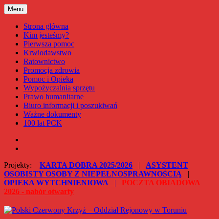
Przejdź
Menu
Polski Czerwony Krzyż – Oddział Rejonowy w Toruniu
do
treści
Strona główna
Kim jesteśmy?
Pierwsza pomoc
Krwiodawstwo
Ratownictwo
Promocja zdrowia
Pomoc i Opieka
Wypożyczalnia sprzętu
Prawo humanitarne
Biuro informacji i poszukiwań
Ważne dokumenty
100 lat PCK
Facebook
Instagram
Projekty:
KARTA DOBRA 2025/2026
|
ASYSTENT
OSOBISTY OSOBY Z NIEPEŁNOSPRAWNOŚCIĄ
|
OPIEKA WYTCHNIENIOWA
|
POCZTA OBIADOWA
2026 - nabór otwarty