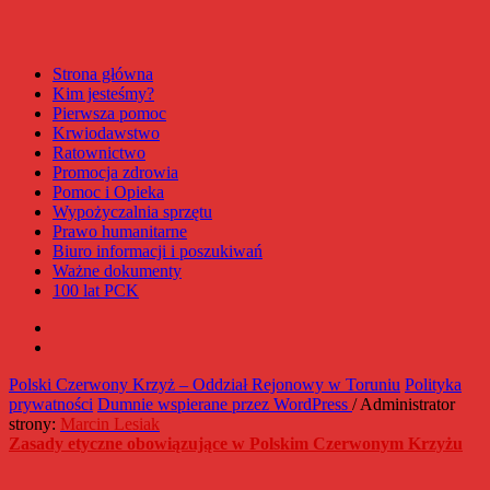
Strona główna
Kim jesteśmy?
Pierwsza pomoc
Krwiodawstwo
Ratownictwo
Promocja zdrowia
Pomoc i Opieka
Wypożyczalnia sprzętu
Prawo humanitarne
Biuro informacji i poszukiwań
Ważne dokumenty
100 lat PCK
Facebook
Instagram
Polski Czerwony Krzyż – Oddział Rejonowy w Toruniu
Polityka
prywatności
Dumnie wspierane przez WordPress
/ Administrator
strony:
Marcin Lesiak
Zasady etyczne obowiązujące w Polskim Czerwonym Krzyżu