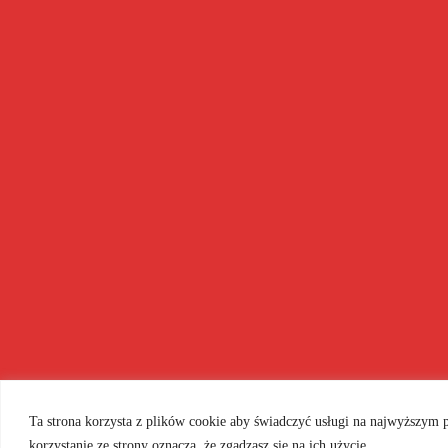
Ta strona korzysta z plików cookie aby świadczyć usługi na najwyższym 
korzystanie ze strony oznacza, że zgadzasz się na ich użycie.