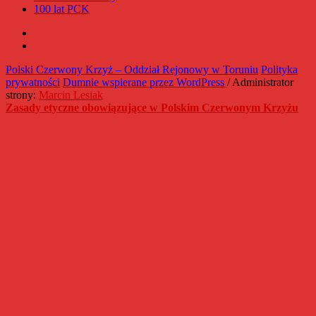
100 lat PCK
Facebook
Instagram
Polski Czerwony Krzyż – Oddział Rejonowy w Toruniu
Polityka
prywatności
Dumnie wspierane przez WordPress
/ Administrator
strony:
Marcin Lesiak
Zasady etyczne obowiązujące w Polskim Czerwonym Krzyżu