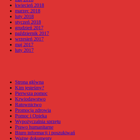
kwiecień 2018
marzec 2018
luty 2018
styczeń 2018
grudzień 2017
październik 2017
wrzesień 2017
maj 2017
luty 2017
Strona główna
Kim jesteśmy?
Pierwsza pomoc
Krwiodawstwo
Ratownictwo
Promocja zdrowia
Pomoc i Opieka
Wypożyczalnia sprzętu
Prawo humanitarne
Biuro informacji i poszukiwań
Ważne dokumenty