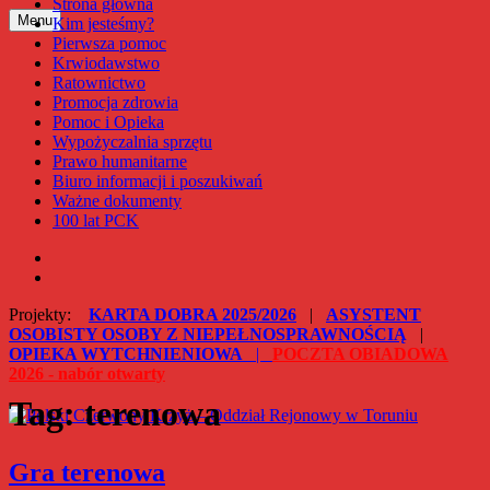
Strona główna
Przejdź
Menu
Kim jesteśmy?
Polski Czerwony Krzyż – Oddział Rejonowy w Toruniu
do
Pierwsza pomoc
treści
Krwiodawstwo
Ratownictwo
Promocja zdrowia
Pomoc i Opieka
Wypożyczalnia sprzętu
Prawo humanitarne
Biuro informacji i poszukiwań
Ważne dokumenty
100 lat PCK
Facebook
Instagram
Projekty:
KARTA DOBRA 2025/2026
|
ASYSTENT
OSOBISTY OSOBY Z NIEPEŁNOSPRAWNOŚCIĄ
|
OPIEKA WYTCHNIENIOWA
|
POCZTA OBIADOWA
2026 - nabór otwarty
Tag:
terenowa
Gra terenowa