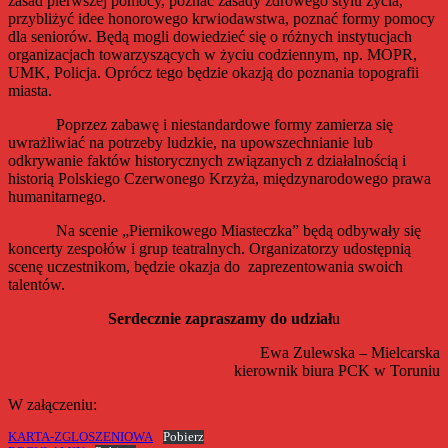
zasad pierwszej pomocy, poznać zasady zdrowego stylu życia,
przybliżyć idee honorowego krwiodawstwa, poznać formy pomocy
dla seniorów. Będą mogli dowiedzieć się o różnych instytucjach
organizacjach towarzyszących w życiu codziennym, np. MOPR,
UMK, Policja. Oprócz tego będzie okazją do poznania topografii
miasta.
Poprzez zabawę i niestandardowe formy zamierza się
uwrażliwiać na potrzeby ludzkie, na upowszechnianie lub
odkrywanie faktów historycznych związanych z działalnością i
historią Polskiego Czerwonego Krzyża, międzynarodowego prawa
humanitarnego.
Na scenie „Piernikowego Miasteczka” będą odbywały się
koncerty zespołów i grup teatralnych. Organizatorzy udostępnią
scenę uczestnikom, będzie okazja do zaprezentowania swoich
talentów.
Serdecznie zapraszamy do udział
u
Ewa Zulewska – Mielcarska
kierownik biura PCK w Toruniu
W załączeniu:
KARTA-ZGLOSZENIOWA
Pobierz