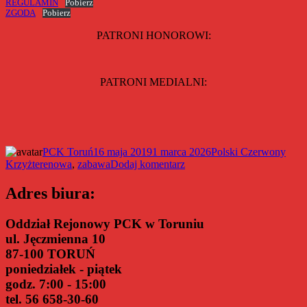
REGULAMIN
Pobierz
ZGODA
Pobierz
PATRONI HONOROWI:
PATRONI MEDIALNI:
Autor
Data
Kategorie
PCK Toruń
16 maja 2019
1 marca 2026
Polski Czerwony
Tagi
publikacji
do
Krzyż
terenowa
,
zabawa
Dodaj komentarz
Gra
terenowa
Adres biura:
Oddział Rejonowy PCK w Toruniu
ul. Jęczmienna 10
87-100 TORUŃ
poniedziałek - piątek
godz. 7:00 - 15:00
tel. 56 658-30-60