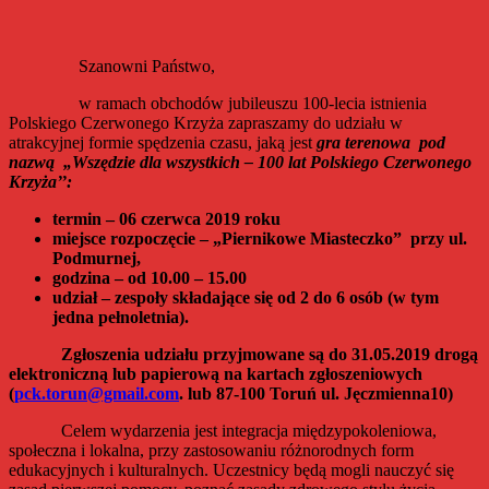
Szanowni Państwo,
w ramach obchodów jubileuszu 100-lecia istnienia
Polskiego Czerwonego Krzyża zapraszamy do udziału w
atrakcyjnej formie spędzenia czasu, jaką jest
gra terenowa pod
nazwą „Wszędzie dla wszystkich – 100 lat Polskiego Czerwonego
Krzyża’’:
termin – 06 czerwca 2019 roku
miejsce rozpoczęcie – „Piernikowe Miasteczko” przy ul.
Podmurnej,
godzina – od 10.00 – 15.00
udział – zespoły składające się od 2 do 6 osób (w tym
jedna pełnoletnia).
Zgłoszenia udziału przyjmowane są do 31.05.2019 drogą
elektroniczną lub papierową
na kartach zgłoszeniowych
(
pck.torun@gmail.com
. lub 87-100 Toruń ul. Jęczmienna10)
Celem wydarzenia jest integracja międzypokoleniowa,
społeczna i lokalna, przy zastosowaniu różnorodnych form
edukacyjnych i kulturalnych. Uczestnicy będą mogli nauczyć się