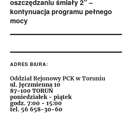
oszczędzaniu śmiały 2” –
wpis:
kontynuacja programu pełnego
mocy
ADRES BIURA:
Oddział Rejonowy PCK w Toruniu
ul. Jęczmienna 10
87-100 TORUŃ
poniedziałek - piątek
godz. 7:00 - 15:00
tel. 56 658-30-60