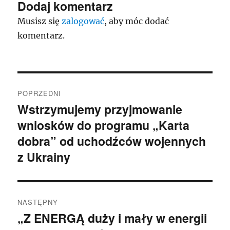
Dodaj komentarz
Musisz się
zalogować
, aby móc dodać
komentarz.
Nawigacja
POPRZEDNI
wpisu
Wstrzymujemy przyjmowanie
Poprzedni
wniosków do programu „Karta
wpis:
dobra” od uchodźców wojennych
z Ukrainy
NASTĘPNY
„Z ENERGĄ duży i mały w energii
Następny