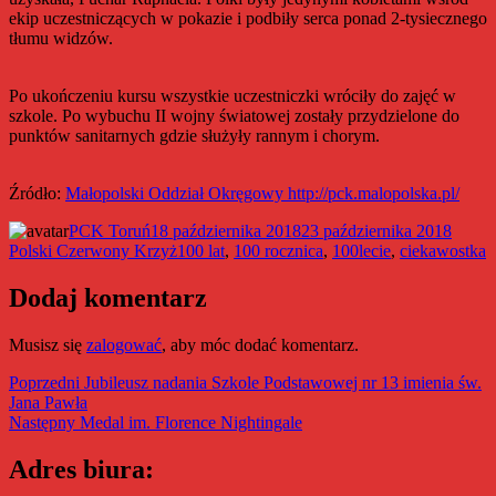
ekip uczestniczących w pokazie i podbiły serca ponad 2-tysiecznego
tłumu widzów.
Po ukończeniu kursu wszystkie uczestniczki wróciły do zajęć w
szkole. Po wybuchu II wojny światowej zostały przydzielone do
punktów sanitarnych gdzie służyły rannym i chorym.
Źródło:
Małopolski Oddział Okręgowy http://pck.malopolska.pl/
Autor
Data
Kateg
PCK Toruń
18 października 2018
23 października 2018
publikacji
Tagi
Polski Czerwony Krzyż
100 lat
,
100 rocznica
,
100lecie
,
ciekawostka
Dodaj komentarz
Musisz się
zalogować
, aby móc dodać komentarz.
Nawigacja
Poprzedni
Poprzedni
Jubileusz nadania Szkole Podstawowej nr 13 imienia św.
wpis:
Jana Pawła
wpisu
Następny
Następny
Medal im. Florence Nightingale
wpis:
Adres biura: