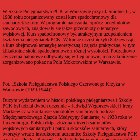
W Szkole Pielęgniarstwa PCK w Warszawie przy ul. Smolnej 6 , w
1938 roku zorganizowany został kurs spadochronowy dla
słuchaczek szkoły. W programie nauczania, oprócz przedmiotów
zawodowych, znajdowały się także przedmioty o tematyce
wojskowej. Kurs spadochronowy był atrakcyjnym uzupełnieniem
kształcenia pielęgniarek PCK. W kursie uczestniczyło 8 dziewcząt,
a kurs obejmował tematykę teoretyczną i zajęcia praktyczne, w tym
kilkakrotne skoki spadochronowe z różnej wysokości. Początkowo
ćwiczenia balonowe odbywały się w Legionowie, a na zakończenie
zorganizowano pokaz na Polu Mokotowskim w Warszawie.
Fot. „Szkoła Pielęgniarstwa Polskiego Czerwonego Krzyża w
Warszawie (1929-1944)”.
Dużym wydarzeniem w historii polskiego pielęgniarstwa i Szkoły
PCK był udział dwóch uczennic – Jadwigi Węgorzewskiej i Ireny
Markiewicz w konkursie samolotów sanitarnych podczas
Międzynarodowego Zjazdu Medycyny Sanitarnej w 1938 roku w
Luxemburgu. Polska ekipa złożona z trzech samolotów
wojskowych sanitarnych i patrolu skoczków sanitarnych, który
tworzyły wraz z instruktorem uczennice Szkoły Pielęgniarstwa PCK
uzyskała, Puchar Raphaela. Polki były jedynymi kobietami wśród