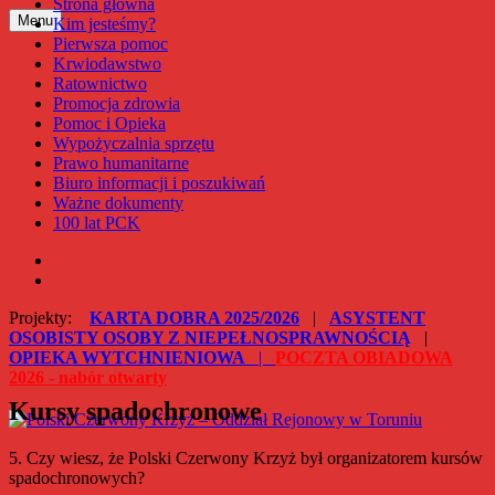
Strona główna
Przejdź
Menu
Kim jesteśmy?
Polski Czerwony Krzyż – Oddział Rejonowy w Toruniu
do
Pierwsza pomoc
treści
Krwiodawstwo
Ratownictwo
Promocja zdrowia
Pomoc i Opieka
Wypożyczalnia sprzętu
Prawo humanitarne
Biuro informacji i poszukiwań
Ważne dokumenty
100 lat PCK
Facebook
Instagram
Projekty:
KARTA DOBRA 2025/2026
|
ASYSTENT
OSOBISTY OSOBY Z NIEPEŁNOSPRAWNOŚCIĄ
|
OPIEKA WYTCHNIENIOWA
|
POCZTA OBIADOWA
2026 - nabór otwarty
Kursy spadochronowe
5. Czy wiesz, że Polski Czerwony Krzyż był organizatorem kursów
spadochronowych?