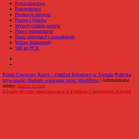
Krwiodawstwo
Ratownictwo
Promocja zdrowia
Pomoc i Opieka
Wypożyczalnia sprzętu
Prawo humanitarne
Biuro informacji i poszukiwań
Ważne dokumenty
100 lat PCK
Facebook
Instagram
Polski Czerwony Krzyż – Oddział Rejonowy w Toruniu
Polityka
prywatności
Dumnie wspierane przez WordPress
/ Administrator
strony:
Marcin Lesiak
Zasady etyczne obowiązujące w Polskim Czerwonym Krzyżu